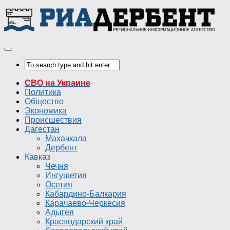
СВО на Украине
Политика
Общество
Экономика
Происшествия
Дагестан
Махачкала
Дербент
Кавказ
Чечня
Ингушетия
Осетия
Кабардино-Балкария
Карачаево-Черкесия
Адыгея
Краснодарский край