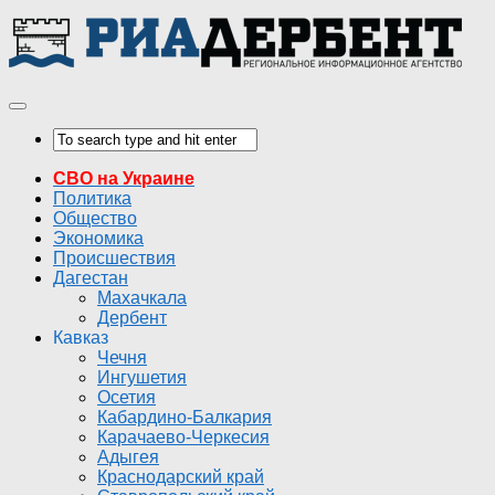
СВО на Украине
Политика
Общество
Экономика
Происшествия
Дагестан
Махачкала
Дербент
Кавказ
Чечня
Ингушетия
Осетия
Кабардино-Балкария
Карачаево-Черкесия
Адыгея
Краснодарский край