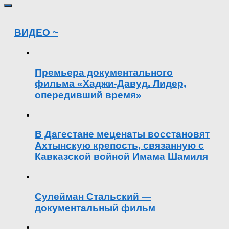
ВИДЕО ~
Премьера документального
фильма «Хаджи-Давуд. Лидер,
опередивший время»
В Дагестане меценаты восстановят
Ахтынскую крепость, связанную с
Кавказской войной Имама Шамиля
Сулейман Стальский —
документальный фильм