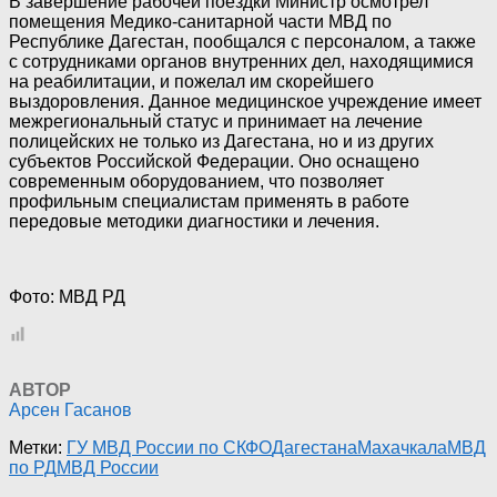
В завершение рабочей поездки Министр осмотрел
помещения Медико-санитарной части МВД по
Республике Дагестан, пообщался с персоналом, а также
с сотрудниками органов внутренних дел, находящимися
на реабилитации, и пожелал им скорейшего
выздоровления. Данное медицинское учреждение имеет
межрегиональный статус и принимает на лечение
полицейских не только из Дагестана, но и из других
субъектов Российской Федерации. Оно оснащено
современным оборудованием, что позволяет
профильным специалистам применять в работе
передовые методики диагностики и лечения.
Фото: МВД РД
АВТОР
Арсен Гасанов
Метки:
ГУ МВД России по СКФО
Дагестана
Махачкала
МВД
по РД
МВД России