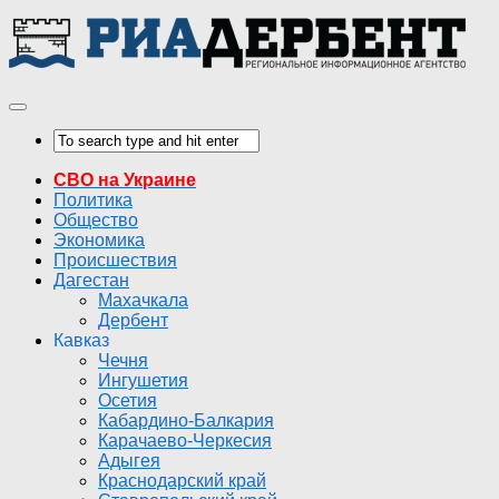
СВО на Украине
Политика
Общество
Экономика
Происшествия
Дагестан
Махачкала
Дербент
Кавказ
Чечня
Ингушетия
Осетия
Кабардино-Балкария
Карачаево-Черкесия
Адыгея
Краснодарский край