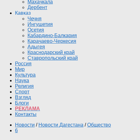
Махачкала
Дербент
Кавказ
Чечня
Ингушетия
Осетия
Кабардино-Балкария
Карачаево-Черкесия
Адыгея
Краснодарский край
Ставропольский край
Россия
Мир
Культура
Наука
Религия
Спорт
Взгляд
Блоги
РЕКЛАМА
Контакты
Новости
/
Новости Дагестана
/
Общество
6