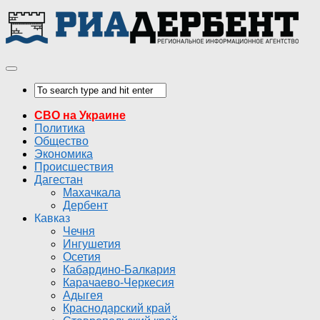
СВО на Украине
Политика
Общество
Экономика
Происшествия
Дагестан
Махачкала
Дербент
Кавказ
Чечня
Ингушетия
Осетия
Кабардино-Балкария
Карачаево-Черкесия
Адыгея
Краснодарский край