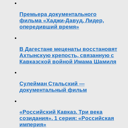
Премьера документального
фильма «Хаджи-Давуд. Лидер,
опередивший время»
В Дагестане меценаты восстановят
Ахтынскую крепость, связанную с
Кавказской войной Имама Шамиля
Сулейман Стальский —
документальный фильм
«Российский Кавказ. Три века
созидания». 1 серия: «Российская
империя»