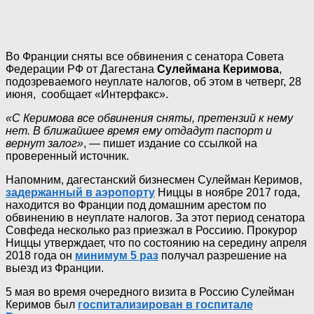
Во Франции сняты все обвинения с сенатора Совета
Федерации РФ от Дагестана
Сулеймана Керимова
,
подозреваемого неуплате налогов, об этом в четверг, 28
июня, сообщает «Интерфакс».
«С Керимова все обвинения сняты, претензий к нему
нет. В ближайшее время ему отдадут паспорт и
вернут залог»
, — пишет издание со ссылкой на
проверенный источник.
Напомним, дагестанский бизнесмен Сулейман Керимов,
задержанный в аэропорту
Ниццы в ноябре 2017 года,
находится во Франции под домашним арестом по
обвинению в неуплате налогов. За этот период сенатора
Совфеда несколько раз приезжал в Россиию. Прокурор
Ниццы утверждает, что по состоянию на середину апреля
2018 года он
минимум 5 раз
получал разрешение на
выезд из Франции.
5 мая во время очередного визита в Россию Сулейман
Керимов был
госпитализирован в госпитале