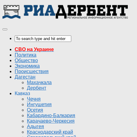
СВО на Украине
Политика
Общество
Экономика
Происшествия
Дагестан
Махачкала
Дербент
Кавказ
Чечня
Ингушетия
Осетия
Кабардино-Балкария
Карачаево-Черкесия
Адыгея
Краснодарский край