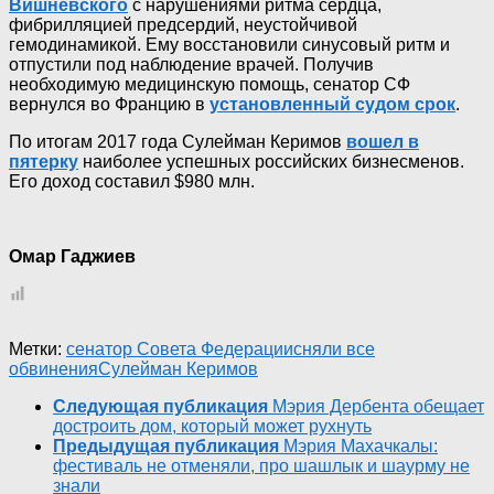
Вишневского
с нарушениями ритма сердца,
фибрилляцией предсердий, неустойчивой
гемодинамикой. Ему восстановили синусовый ритм и
отпустили под наблюдение врачей. Получив
необходимую медицинскую помощь, сенатор СФ
вернулся во Францию в
установленный судом срок
.
По итогам 2017 года Сулейман Керимов
вошел в
пятерку
наиболее успешных российских бизнесменов.
Его доход составил $980 млн.
Омар Гаджиев
Метки:
сенатор Совета Федерации
сняли все
обвинения
Сулейман Керимов
Следующая публикация
Мэрия Дербента обещает
достроить дом, который может рухнуть
Предыдущая публикация
Мэрия Махачкалы:
фестиваль не отменяли, про шашлык и шаурму не
знали