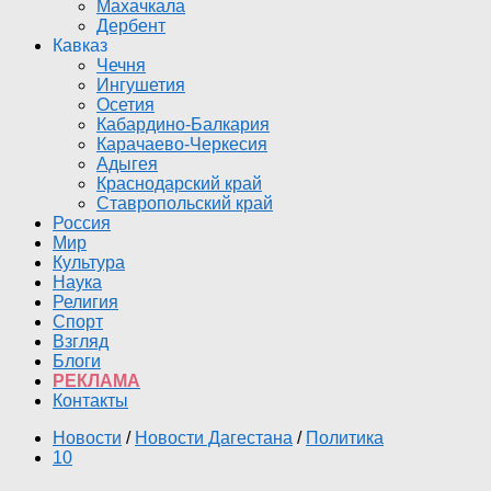
Махачкала
Дербент
Кавказ
Чечня
Ингушетия
Осетия
Кабардино-Балкария
Карачаево-Черкесия
Адыгея
Краснодарский край
Ставропольский край
Россия
Мир
Культура
Наука
Религия
Спорт
Взгляд
Блоги
РЕКЛАМА
Контакты
Новости
/
Новости Дагестана
/
Политика
10