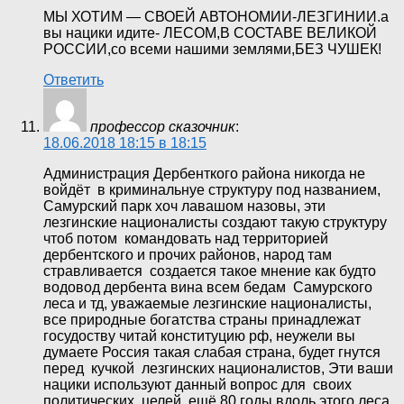
МЫ ХОТИМ — СВОЕЙ АВТОНОМИИ-ЛЕЗГИНИИ.а
вы нацики идите- ЛЕСОМ,В СОСТАВЕ ВЕЛИКОЙ
РОССИИ,со всеми нашими землями,БЕЗ ЧУШЕК!
Ответить
профессор сказочник
:
18.06.2018 18:15 в 18:15
Администрация Дербенткого района никогда не
войдёт в криминальнуе структуру под названием,
Самурский парк хоч лавашом назовы, эти
лезгинские националисты создают такую структуру
чтоб потом командовать над территорией
дербентского и прочих районов, народ там
стравливается создается такое мнение как будто
водовод дербента вина всем бедам Самурского
леса и тд, уважаемые лезгинские националисты,
все природные богатства страны принадлежат
госудоству читай конституцию рф, неужели вы
думаете Россия такая слабая страна, будет гнутся
перед кучкой лезгинских националистов, Эти ваши
нацики используют данный вопрос для своих
политических целей. ещё 80 годы вдоль этого леса