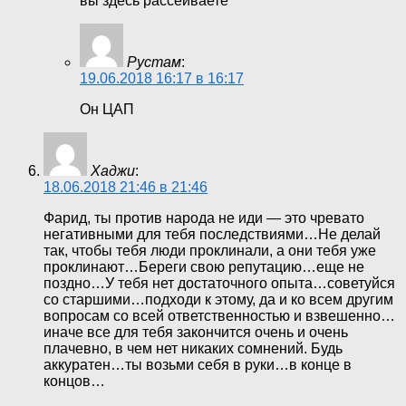
вы здесь рассеиваете
Рустам
:
19.06.2018 16:17 в 16:17
Он ЦАП
Хаджи
:
18.06.2018 21:46 в 21:46
Фарид, ты против народа не иди — это чревато
негативными для тебя последствиями…Не делай
так, чтобы тебя люди проклинали, а они тебя уже
проклинают…Береги свою репутацию…еще не
поздно…У тебя нет достаточного опыта…советуйся
со старшими…подходи к этому, да и ко всем другим
вопросам со всей ответственностью и взвешенно…
иначе все для тебя закончится очень и очень
плачевно, в чем нет никаких сомнений. Будь
аккуратен…ты возьми себя в руки…в конце в
концов…