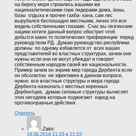
на берегу моря строились вашими же
националитическими горе лидерами дома, зоны,
базы отдыха и прочее гахба- хана, сам лес
вырубался беспошадно местными, лично это все
видель собственными глазами. Счас вы лезгинские
нацики хотите данный вопрос обострит чтоб
добытся каких то политических преференции перед
руководством РД. Думаю руководство республики
должны по одному избавлятся от всех ваших
представителей во властных структурах, зачем они
нужны если они не могут убеждат и говорит
собственным народом своей же национальности.
Пример зачем он энрике мер города Дербента если
он обсолютно не эфективен в данном вопросе,
нужно все властные структуры и мера города
Дербента назначать с местных коренных
Дербентцев, думаю силовые структуры вычислят
этих негодяев которые поджигают народ на
противоправные действия.
Ответить
Zakir
:
18.06.2018 21:33 в 21:33