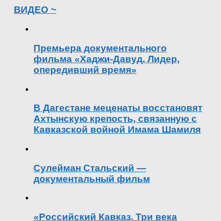
ВИДЕО ~
Премьера документального
фильма «Хаджи-Давуд. Лидер,
опередивший время»
В Дагестане меценаты восстановят
Ахтынскую крепость, связанную с
Кавказской войной Имама Шамиля
Сулейман Стальский —
документальный фильм
«Российский Кавказ. Три века