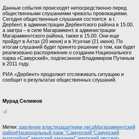
Данные события происходят непосредственно перед
общественными слушаниями чреваты провокациями.
Сегодня общественные слушания состоятся в г.
Дербент, в администрации Дербентского района в 15.00,
а завтра – в селе Магарамкент, в администрации
Магарамкентского района, также в 15.00. Они еще
пройдут в Ахтах (20 июня) и в Усухчае (21 июня). По
итогам слушаний будет принято решение о том, как будет
реализовано распоряжение о создании Национального
парка «Самурский», подписанное Владимиром Путиным
в 2011 году.
РИА «Дербент» продолжит отслеживать ситуацию и
сообщит о результатах общественных слушаний.
Мурад Селимов
Метки:
давление власти
защитники леса
Магарамкентский
район
Национальный парк "Самурский"
Самурский
водозабор
Самурский заказник
Самурский лес
село