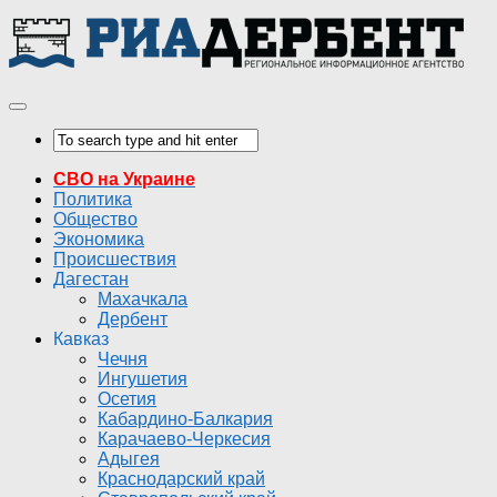
СВО на Украине
Политика
Общество
Экономика
Происшествия
Дагестан
Махачкала
Дербент
Кавказ
Чечня
Ингушетия
Осетия
Кабардино-Балкария
Карачаево-Черкесия
Адыгея
Краснодарский край