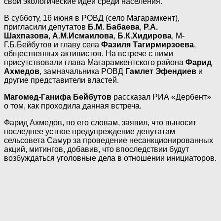
свои экологические идеи среди населения.
В субботу, 16 июня в РОВД (село Магарамкент),
пригласили депутатов
Б.М. Бабаева
,
Р.А.
Шахпазова
,
А.М.Исмаилова
,
Б.К.Хидирова
, М-
Г.Б.Бейбутов и главу села
Фазиля Тагирмирзоева
,
общественных активистов. На встрече с ними
присутствовали глава Магарамкентского района
Фарид
Ахмедов
, замначальника РОВД
Гамлет Эфендиев
и
другие представители властей.
Магомед-Ганифа Бейбутов
рассказал РИА «Дербент»
о том, как проходила данная встреча.
Фарид Ахмедов, по его словам, заявил, что выносит
последнее устное предупреждение депутатам
сельсовета Самур за проведение несанкционированных
акций, митингов, добавив, что впоследствии будут
возбуждаться уголовные дела в отношении инициаторов.