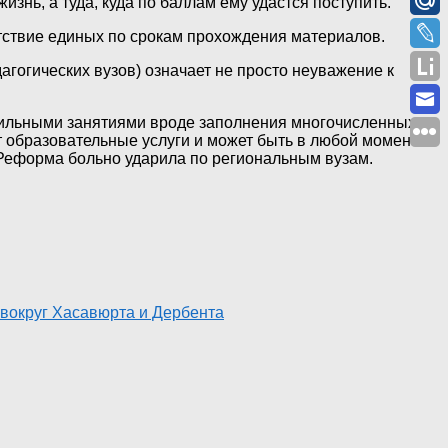
изнь, а туда, куда по баллам ему удастся поступить.
тствие единых по срокам прохождения материалов.
гогических вузов) означает не просто неуважение к
фильными занятиями вроде заполнения многочисленных
т образовательные услуги и может быть в любой момент
Реформа больно ударила по региональным вузам.
вокруг Хасавюрта и Дербента