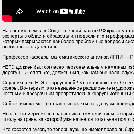
На состоявшемся в Общественной палате РФ круглом сто
эксперты в области образования подвели итоги реформам
которых вскрываются наиболее проблемные вопросы сист
особенно — в Дагестане.
Профессор кафедры математического анализа ЛГПИ — Р
«ЕГЭ должен был согласно первоначальным наметкам избав
дорогу. ЕГЭ опять же, должен был, как нам обещали, слу
Справился ли ЕГЭ с коррупцией? К сожалению, нет. Он е
сферы. Во-первых, это невиданное расширение и удорожан
честным и прозрачным превратилось в коррупциогенный 
Сейчас имеют место страшные факты, когда вузы, провод
Но все это меркнет по сравнению с тем влиянием, которы
школу на грань, за которой уже начнется тотальная подг
Что касается вузов, то теперь вузы не имеют право выбира