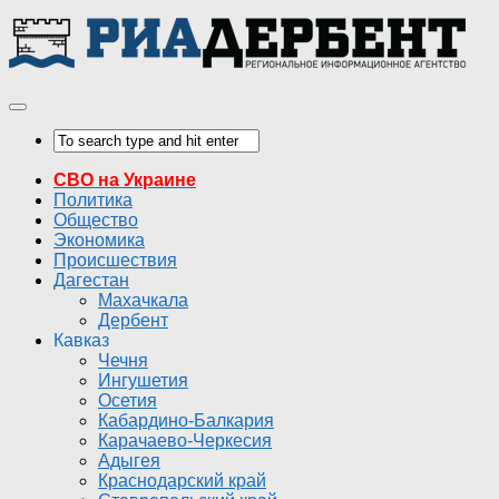
СВО на Украине
Политика
Общество
Экономика
Происшествия
Дагестан
Махачкала
Дербент
Кавказ
Чечня
Ингушетия
Осетия
Кабардино-Балкария
Карачаево-Черкесия
Адыгея
Краснодарский край