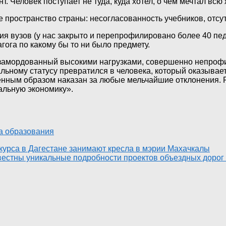
 Человек поступает не туда, куда хотел, о чем мечтал всю ж
пространство страны: несогласованность учебников, отсу
я вузов (у нас закрыто и перепрофилировано более 40 педа
гога по какому бы то ни было предмету.
ь, замордованный высокими нагрузками, совершенно непро
льному статусу превратился в человека, который оказывае
енным образом наказан за любые мельчайшие отклонения. 
альную экономику».
 образования
курса в Дагестане занимают кресла в мэрии Махачкалы
естны уникальные подробности проектов объездных дорог 