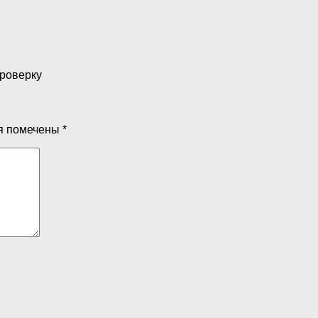
проверку
я помечены
*