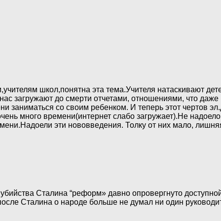
м,учителям школ,понятна эта тема.Учителя натаскивают дете
 нас загружают до смерти отчетами, отношениями, что даже
ни заниматься со своим ребенком. И теперь этот чертов эл
чень много времени(интернет слабо загружает).Не надоело 
емени.Надоели эти нововведения. Толку от них мало, лишня
бийства Сталина “реформ» давно опровергнуто доступно
после Сталина о народе больше не думал ни один руководит