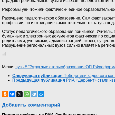
страдают региональные вузы и исчезает целевой контингент.
Реформы уничтожили фактически единое образовательное 
Разрушено педагогическое образование. Сам факт закрыти
профессии, но и отрицание самостоятельного статуса педа
Статус педагогического образования понизился. Учител
бумажных и электронных документов фактически по социа
родителями, учениками, администрацией школы, существ
Разрушение региональных вузов сильно влияет на регион
Метки:
вузы
ЕГЭ
круглые столы
образование
ОП РФ
реформа
Следующая публикация
Победители кадрового кон
Предыдущая публикация
РИА «Дербент» стали изв
Добавить комментарий
Подписывайтесь на РИА Дербент в соцсетях: