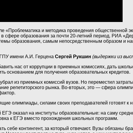
ле «Проблематика и методика проведения общественной э
 в сфере образования за почти 20-летний период. РИА «Де
емы образования, самым непосредственным образом и наи
ГПУ имени А.И. Герцена
Сергей Рукшин
(выдержки из вы
ить нас от коррупции в приемных комиссиях, дать школьни
жить основанием для получения образовательных кредитов.
е убрал из приемных комиссий вузов. Но переместил затра
ие репетиторского рынка. Во-вторых, это — сфера олимпиад
фактор.
ящие олимпиады, силами своих преподавателей готовят к н
й ЕГЭ оказал на институты образовательные: на саму сред
отовка к ЕГЭ вместо прохождения школьных программ.
ть себе контингент, за который отвечают. Вузы обязаны бра