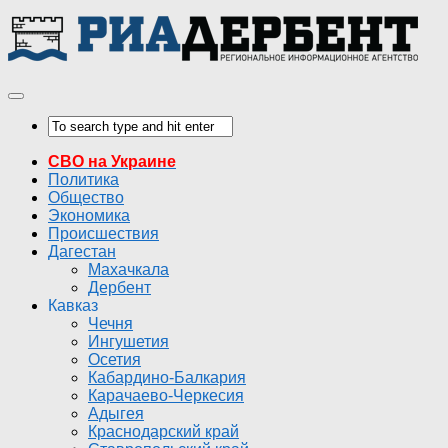
СВО на Украине
Политика
Общество
Экономика
Происшествия
Дагестан
Махачкала
Дербент
Кавказ
Чечня
Ингушетия
Осетия
Кабардино-Балкария
Карачаево-Черкесия
Адыгея
Краснодарский край