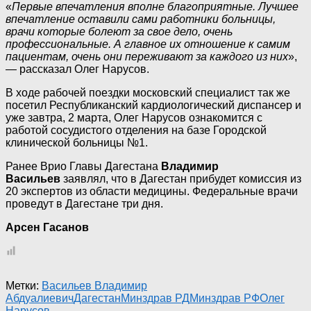
«
Первые впечатления вполне благоприятные. Лучшее
впечатление оставили сами работники больницы,
врачи которые болеют за свое дело, очень
профессиональные. А главное их отношение к самим
пациентам, очень они переживают за каждого из них
»,
— рассказал Олег Нарусов.
В ходе рабочей поездки московский специалист так же
посетил Республиканский кардиологический диспансер и
уже завтра, 2 марта, Олег Нарусов ознакомится с
работой сосудистого отделения на базе Городской
клинической больницы №1.
Ранее Врио Главы Дагестана
Владимир
Васильев
заявлял, что в Дагестан прибудет комиссия из
20 экспертов из области медицины. Федеральные врачи
проведут в Дагестане три дня.
Арсен Гасанов
Метки:
Васильев Владимир
Абдуалиевич
Дагестан
Минздрав РД
Минздрав РФ
Олег
Нарусов