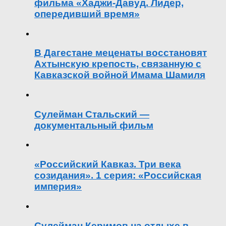
фильма «Хаджи-Давуд. Лидер,
опередивший время»
В Дагестане меценаты восстановят
Ахтынскую крепость, связанную с
Кавказской войной Имама Шамиля
Сулейман Стальский —
документальный фильм
«Российский Кавказ. Три века
созидания». 1 серия: «Российская
империя»
Сулейман Керимов на отдыхе в