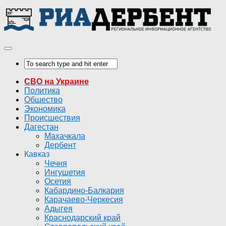
СВО на Украине
Политика
Общество
Экономика
Происшествия
Дагестан
Махачкала
Дербент
Кавказ
Чечня
Ингушетия
Осетия
Кабардино-Балкария
Карачаево-Черкесия
Адыгея
Краснодарский край