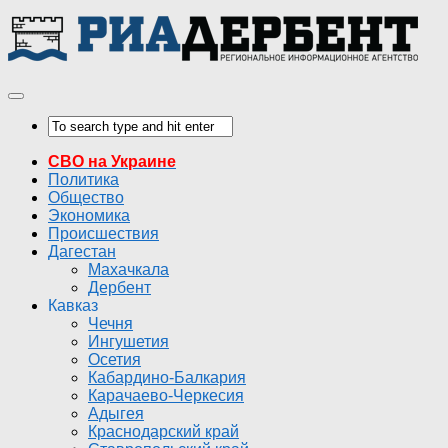
СВО на Украине
Политика
Общество
Экономика
Происшествия
Дагестан
Махачкала
Дербент
Кавказ
Чечня
Ингушетия
Осетия
Кабардино-Балкария
Карачаево-Черкесия
Адыгея
Краснодарский край