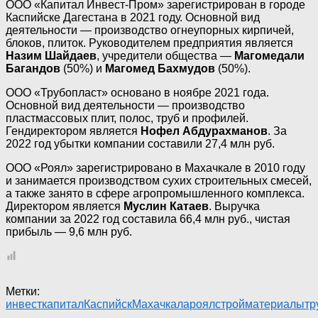
ООО «Капитал Инвест-Пром» зарегистрирован в городе
Каспийске Дагестана в 2021 году. Основной вид
деятельности — производство огнеупорных кирпичей,
блоков, плиток. Руководителем предприятия является
Назим Шайдаев
, учредители общества —
Магомедали
Багандов
(50%) и
Магомед Бахмудов
(50%).
ООО «Трубопласт» основано в ноябре 2021 года.
Основной вид деятельности — производство
пластмассовых плит, полос, труб и профилей.
Гендиректором является
Нофел Абдурахманов
. За
2022 год убытки компании составили 27,4 млн руб.
ООО «Роял» зарегистрировано в Махачкале в 2010 году
и занимается производством сухих строительных смесей,
а также занято в сфере агропромышленного комплекса.
Директором является
Муслин Катаев
. Выручка
компании за 2022 год составила 66,4 млн руб., чистая
прибыль — 9,6 млн руб.
Метки:
инвест
капитал
Каспийск
Махачкала
роял
стройматериалы
тр