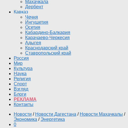
Махачкала
Дербент
Кавказ
Чечня
Ингушетия
Осетия
Кабардино-Балкария
Карачаево-Черкесия
Адыгея
Краснодарский край
Ставропольский край
Россия
Мир
Культура
Наука
Религия
Спорт
Взгляд
Блоги
РЕКЛАМА
Контакты
Новости
/
Новости Дагестана
/
Новости Махачкалы
/
Экономика
/
Энергетика
0