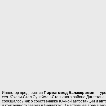
Инвестор предприятия
Пирмагомед Балакеримов
— уро
сел. Юхари-Стал Сулейман-Стальского района Дагестана,
сообщалось как о собственнике Южной автостанции и авто
и консервного завода в Белиджах. В настоящее время ем