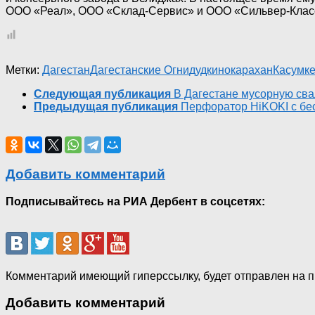
ООО «Реал», ООО «Склад-Сервис» и ООО «Сильвер-Клас
Метки:
Дагестан
Дагестанские Огни
дудкино
карахан
Касумке
Следующая публикация
В Дагестане мусорную сва
Предыдущая публикация
Перфоратор HiKOKI с бе
Добавить комментарий
Подписывайтесь на РИА Дербент в соцсетях:
Комментарий имеющий гиперссылку, будет отправлен на 
Добавить комментарий