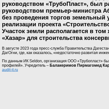
руководством «ТрубоПласт», был ра
руководством премьер-министра А
без проведения торгов земельный у
реализации проекта «Строительство
Участок земли располагается в том 
«Хазар» для строительства консерв
В августе 2023 года пресс-служба Правительства Дагест
ДагОгни, где, как оказалось, «недостаточно развитая ин
По данным ИК Seldon, организация ООО «Трубопласт» был
профилей». Учредитель –
Балакеримов Пирмагомед Ка
audit-it.ru