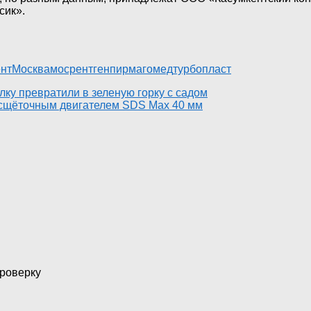
сик».
нт
Москва
мосрентген
пирмагомед
турбопласт
лку превратили в зеленую горку с садом
сщёточным двигателем SDS Max 40 мм
проверку