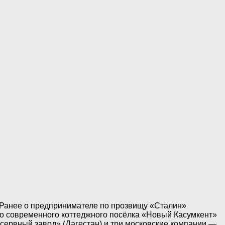
. Ранее о предпринимателе по прозвищу «Сталин»
тво современного коттеджного посёлка «Новый Касумкент»
сервный завод» (Дагестан) и три московские компании —