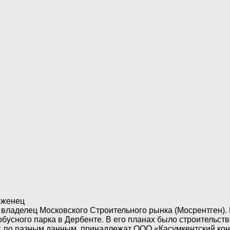
женец
 владелец Московского Строительного рынка (Мосрентген)
бусного парка в Дербенте. В его планах было строительс
у, по разным данным, принадлежат ООО «Касумкентский кон