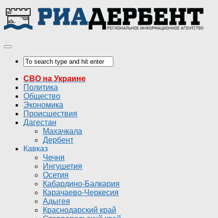
СВО на Украине
Политика
Общество
Экономика
Происшествия
Дагестан
Махачкала
Дербент
Кавказ
Чечня
Ингушетия
Осетия
Кабардино-Балкария
Карачаево-Черкесия
Адыгея
Краснодарский край