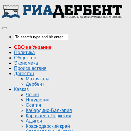
СВО на Украине
Политика
Общество
Экономика
Происшествия
Дагестан
Махачкала
Дербент
Кавказ
Чечня
Ингушетия
Осетия
Кабардино-Балкария
Карачаево-Черкесия
Адыгея
Краснодарский край