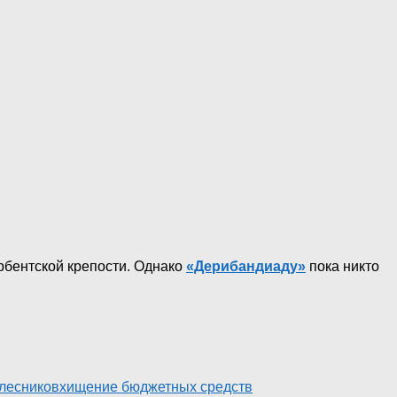
рбентской крепости. Однако
«Дерибандиаду»
пока никто
лесников
хищение бюджетных средств