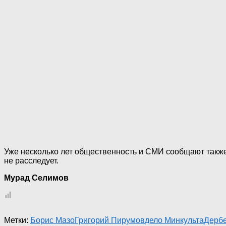
Уже несколько лет общественность и СМИ сообщают такж
не расследует.
Мурад Селимов
Метки:
Борис Мазо
Григорий Пирумов
дело Минкульта
Дерб