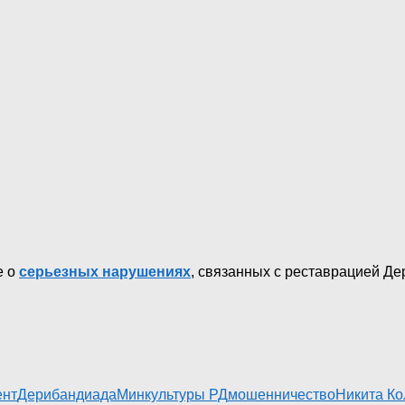
е о
серьезных нарушениях
, связанных с реставрацией Де
ент
Дерибандиада
Минкультуры РД
мошенничество
Никита Ко