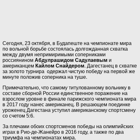
Сегодня, 23 октября, в Будапеште на чемпионате мира
по вольной борьбе состоялась долгожданная схватка
между двумя непримиримыми соперниками
россиянином
Абдулрашидом Садулаевым
и
американцем
Кайлом Снайдером
. Дагестанец в схватке
за золото турнира одержал чистую победу на первой же
минуте положив соперника на туше.
Примечательно, что самому титулованному вольнику в
составе сборной России единственное поражение на
взрослом уровне в финале парижского чемпионата мира
в 2017 году нанес американец. В решающем поединке
уроженец Дагестана уступил американскому спортсмену
со счетом 5:6.
За плечами обоих спортсменов победы на олимпийских
играх в Рио-де-Жанейро в 2016 году, а также по два
триумфа на чемпионатах мира.