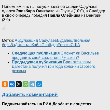
Напомним, что на полуфинальной стадии Садулаев
одолел
Элизбара Одикадзе
из Грузии (10:0), а Снайдер
в свою очередь победил
Павла Олейника
из Венгрии
(3:0).
Метки:
Абдулрашид Садулаев
Будапешт
вольная
борьба
Дагестан
Кайл Снайдер
Россия
США
Следующая публикация
Сможет ли Васильев
продавить свой «налоговый» закон?
Предыдущая публикация
Брат экс-главы
Дагестана получил три года колонии строгого
режима
Добавить комментарий
Подписывайтесь на РИА Дербент в соцсетях: