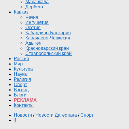
Махачкала
Дербент
Кавказ
Чечня
Ингушетия
Осетия
Кабардино-Балкария
Карачаево-Черкесия
Адыгея
Краснодарский край
Ставропольский край
Россия
Мир
Культура
Наука
Религия
Спорт
Взгляд
Блоги
РЕКЛАМА
Контакты
Новости
/
Новости Дагестана
/
Спорт
4