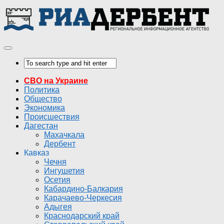
СВО на Украине
Политика
Общество
Экономика
Происшествия
Дагестан
Махачкала
Дербент
Кавказ
Чечня
Ингушетия
Осетия
Кабардино-Балкария
Карачаево-Черкесия
Адыгея
Краснодарский край