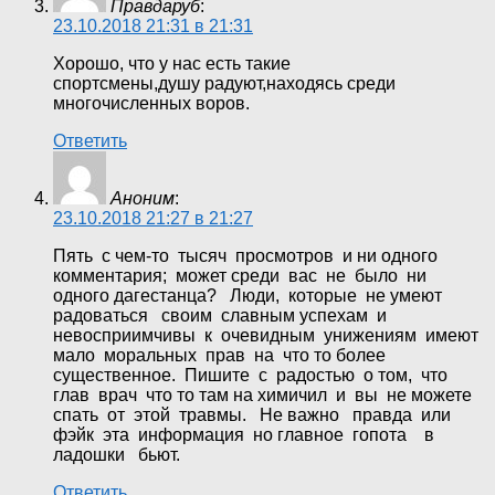
Правдаруб
:
23.10.2018 21:31 в 21:31
Хорошо, что у нас есть такие
спортсмены,душу радуют,находясь среди
многочисленных воров.
Ответить
Аноним
:
23.10.2018 21:27 в 21:27
Пять с чем-то тысяч просмотров и ни одного
комментария; может среди вас не было ни
одного дагестанца? Люди, которые не умеют
радоваться своим славным успехам и
невосприимчивы к очевидным унижениям имеют
мало моральных прав на что то более
существенное. Пишите с радостью о том, что
глав врач что то там на химичил и вы не можете
спать от этой травмы. Не важно правда или
фэйк эта информация но главное гопота в
ладошки бьют.
Ответить