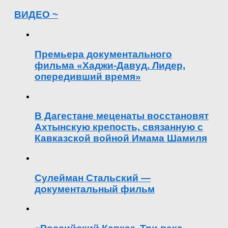
ВИДЕО ~
Премьера документального
фильма «Хаджи-Давуд. Лидер,
опередивший время»
В Дагестане меценаты восстановят
Ахтынскую крепость, связанную с
Кавказской войной Имама Шамиля
Сулейман Стальский —
документальный фильм