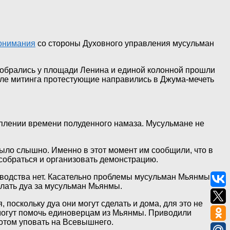
онимания
со стороны Духовного управления мусульман
 собрались у площади Ленина и единой колонной прошли
осле митинга протестующие направились в Джума-мечеть
туплении времени полуденного намаза. Мусульмане не
ыло слышно. Именно в этот момент им сообщили, что в
 собраться и организовать демонстрацию.
оводства нет. Касательно проблемы мусульман Мьянмы он
делать дуа за мусульман Мьянмы.
поскольку дуа они могут сделать и дома, для это не
 могут помочь единоверцам из Мьянмы. Приводили
отом уповать на Всевышнего.