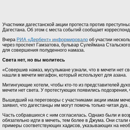
Участники дагестанской акции протеста против преступн
Дагестана. Об этом с места событий сообщает корреспон
Вчера
РИА «Дербент» информировало
об участии нескол
через проспект Гамзатова, бульвар Сулеймана Стальского
для совершения полуденного намаза.
Света нет, но вы молитесь
«Совершив намаз, мусульмане узнали, что в мечети нет с
нашли в мечети мегафон, который используют для азана.
Митингующие хотели, чтобы кто-то из представителей дух
мечети нет света. У протестующих появились подозрения,
Вышедший на переговоры с участниками акции имам мечет
заявил, что дагестанцы им могут помочь только читая дуа
Часть собравшихся с ним согласилась. Однако были и возр
обязательно идти в мечеть, тем более в Джума. Они стал
примеры соответствующих хадисов, указывающих на необ