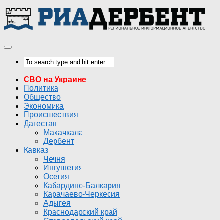
СВО на Украине
Политика
Общество
Экономика
Происшествия
Дагестан
Махачкала
Дербент
Кавказ
Чечня
Ингушетия
Осетия
Кабардино-Балкария
Карачаево-Черкесия
Адыгея
Краснодарский край