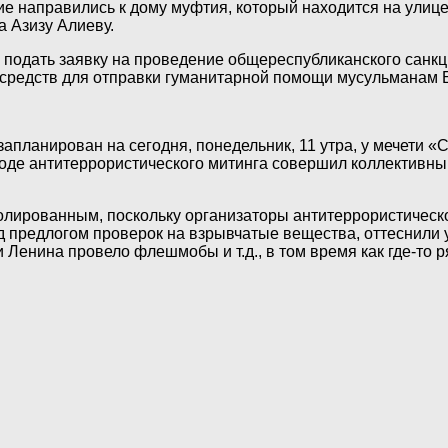
 направились к дому муфтия, который находится на улице 
а Азизу Алиеву.
подать заявку на проведение общереспубликанского санкц
 средств для отправки гуманитарной помощи мусульманам
запланирован на сегодня, понедельник, 11 утра, у мечети «
оде антитеррористического митинга совершил коллективны
золированным, поскольку организаторы антитеррористическо
д предлогом проверок на взрывчатые вещества, оттеснили 
 Ленина провело флешмобы и т.д., в том время как где-то 