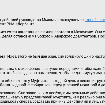
ых действий руководства Мьянмы столкнулись со
стеной неп
дент РИА «Дербент».
ьких сотен дагестанцев с акции протеста в Махачкале. Они
, делая остановки у Русского и Аварского драмтеатров. П
вета. Из-за этого не был дан азан, символизирующий о нас
овенства с микрофоном выступил перед ними, чтобы всем б
 что это было сделано намеренно, чтобы не дать мусульман
и объявил, что у Муфтията выходной день и никого из рук
. Дескать, давайте собираться перед утренней молитвой и 
азившие. Они заявили, что необходимы реальные действия, 
и спрашивать у представителей Муфтията, чем реально они
ходимость сперва создавать причины действиями и лишь п