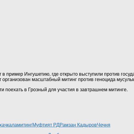
 в пример Ингушетию, где открыто выступили против госуд
т организован масштабный митинг против геноцида мусуль
и поехать в Грозный для участия в завтрашнем митинге.
хачкала
митинг
Муфтият РД
Рамзан Кадыров
Чечня