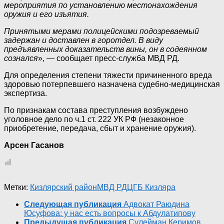
мероприятия по установлению местонахождения
оружия и его изъятия.
Принятыми мерами полицейскими подозреваемый
задержан и доставлен в горотдел. В виду
предъявленных доказательств вины, он в содеянном
сознался
», — сообщает пресс-служба МВД РД.
Для определения степени тяжести причиненного вреда
здоровью потерпевшего назначена судебно-медицинская
экспертиза.
По признакам состава преступления возбуждено
уголовное дело по ч.1 ст. 222 УК РФ (незаконное
приобретение, передача, сбыт и хранение оружия).
Арсен Гасанов
Метки:
Кизлярский район
МВД РД
ЦГБ Кизляра
Следующая публикация
Адвокат Раюдина
Юсуфова: у нас есть вопросы к Абдулатипову
Предыдущая публикация
Сулейман Керимов