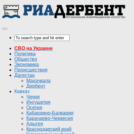
СВО на Украине
Политика
Общество
Экономика
Происшествия
Дагестан
Махачкала
Дербент
Кавказ
Чечня
Ингушетия
Осетия
Кабардино-Балкария
Карачаево-Черкесия
Адыгея
Краснодарский край