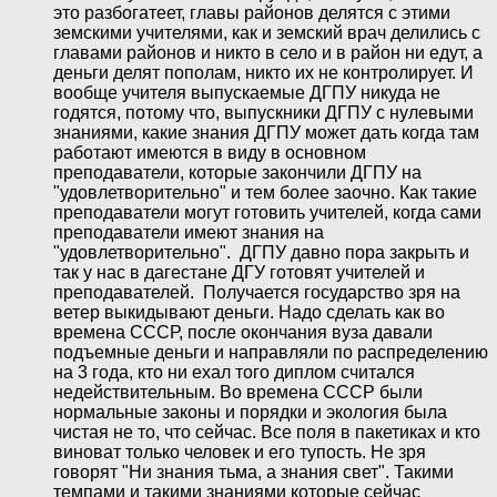
это разбогатеет, главы районов делятся с этими
земскими учителями, как и земский врач делились с
главами районов и никто в село и в район ни едут, а
деньги делят пополам, никто их не контролирует. И
вообще учителя выпускаемые ДГПУ никуда не
годятся, потому что, выпускники ДГПУ с нулевыми
знаниями, какие знания ДГПУ может дать когда там
работают имеются в виду в основном
преподаватели, которые закончили ДГПУ на
"удовлетворительно" и тем более заочно. Как такие
преподаватели могут готовить учителей, когда сами
преподаватели имеют знания на
"удовлетворительно". ДГПУ давно пора закрыть и
так у нас в дагестане ДГУ готовят учителей и
преподавателей. Получается государство зря на
ветер выкидывают деньги. Надо сделать как во
времена СССР, после окончания вуза давали
подъемные деньги и направляли по распределению
на 3 года, кто ни ехал того диплом считался
недействительным. Во времена СССР были
нормальные законы и порядки и экология была
чистая не то, что сейчас. Все поля в пакетиках и кто
виноват только человек и его тупость. Не зря
говорят "Ни знания тьма, а знания свет". Такими
темпами и такими знаниями которые сейчас