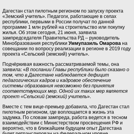
Дагестан стал пилотным регионом по запуску проекта
«Земский учитель». Педагоги, работающие в селах
республики, первыми в России получат по данной
программе 1 млн рублей на строительство или покупку
жилья. Об этом сегодня, 21 июня, заявила
зампредседателя Правительства РД – руководитель
Минобразования республики
Уммупазиль Омарова
на
совещании по вопросу реализации в регионе в 2019 году
проекта «Сельский (земский) учитель».
Подчёркивая важность рассматриваемой темы, она
заявила: «
В послании Главы республики было сказано о
том, что в Дагестане наблюдается дефицит
педагогических кадров и кадровое обеспечение
системы образования невозможно без принятия
соответствующих мер. Одной их таких мер является
проект «Сельский (земский) учитель
».
Вместе с тем вице-премьер добавила, что Дагестан стал
пилотным регионом, где воплощается в жизнь эта
задумка. По словам зампреда, работа ведется в тесном
взаимодействии с Министерством просвещения РФ и
вероятно, что в ближайшем будущем опыт Дагестана
будет ретранслирован на федеральном уровне.