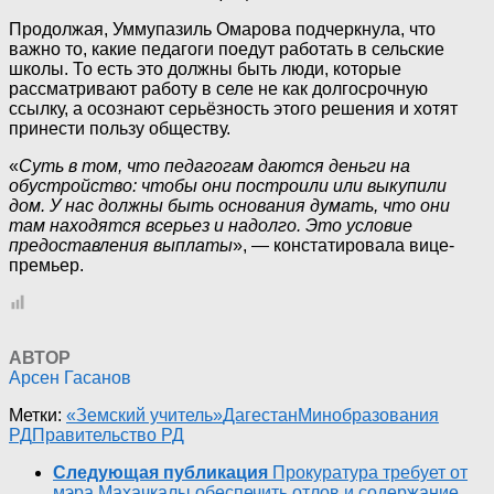
Продолжая, Уммупазиль Омарова подчеркнула, что
важно то, какие педагоги поедут работать в сельские
школы. То есть это должны быть люди, которые
рассматривают работу в селе не как долгосрочную
ссылку, а осознают серьёзность этого решения и хотят
принести пользу обществу.
«
Суть в том, что педагогам даются деньги на
обустройство: чтобы они построили или выкупили
дом. У нас должны быть основания думать, что они
там находятся всерьез и надолго. Это условие
предоставления выплаты
», — констатировала вице-
премьер.
АВТОР
Арсен Гасанов
Метки:
«Земский учитель»
Дагестан
Минобразования
РД
Правительство РД
Следующая публикация
Прокуратура требует от
мэра Махачкалы обеспечить отлов и содержание