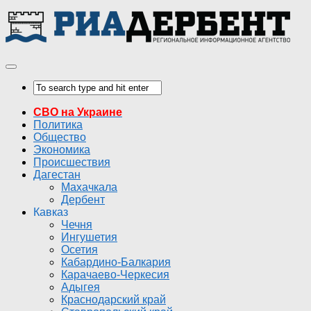
СВО на Украине
Политика
Общество
Экономика
Происшествия
Дагестан
Махачкала
Дербент
Кавказ
Чечня
Ингушетия
Осетия
Кабардино-Балкария
Карачаево-Черкесия
Адыгея
Краснодарский край