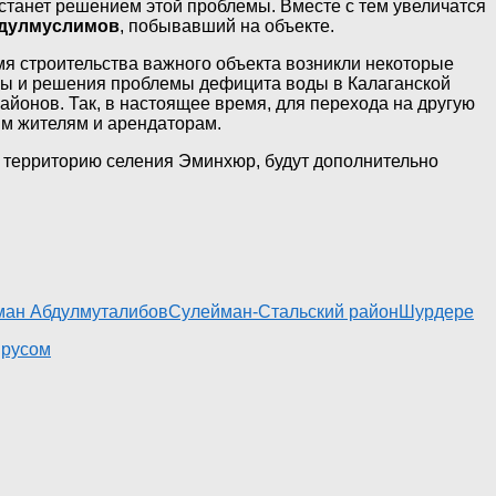
станет решением этой проблемы. Вместе с тем увеличатся
дулмуслимов
, побывавший на объекте.
я строительства важного объекта возникли некоторые
ры и решения проблемы дефицита воды в Калаганской
йонов. Так, в настоящее время, для перехода на другую
ым жителям и арендаторам.
ез территорию селения Эминхюр, будут дополнительно
ан Абдулмуталибов
Сулейман-Стальский район
Шурдере
ирусом