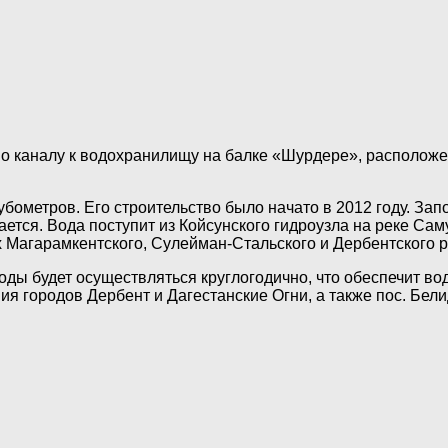
 по каналу к водохранилищу на балке «Шурдере», располож
бометров. Его строительство было начато в 2012 году. За
ется. Вода поступит из Койсунского гидроузла на реке Са
 Магарамкентского, Сулейман-Стальского и Дербентского 
ы будет осуществляться круглогодично, что обеспечит вод
я городов Дербент и Дагестанские Огни, а также пос. Белид