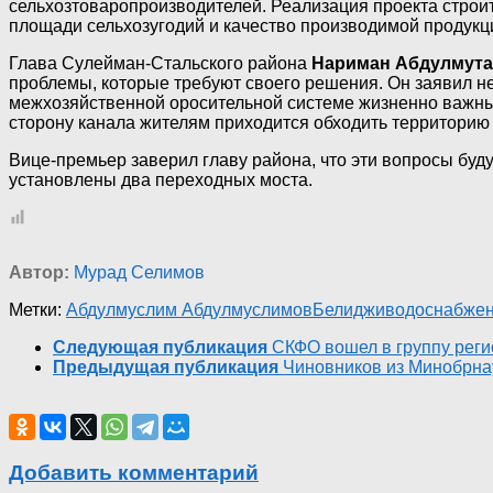
сельхозтоваропроизводителей. Реализация проекта строи
площади сельхозугодий и качество производимой продукц
Глава Сулейман-Стальского района
Нариман Абдулмут
проблемы, которые требуют своего решения. Он заявил 
межхозяйственной оросительной системе жизненно важных
сторону канала жителям приходится обходить территорию 
Вице-премьер заверил главу района, что эти вопросы буд
установлены два переходных моста.
Автор:
Мурад Селимов
Метки:
Абдулмуслим Абдулмуслимов
Белиджи
водоснабже
Следующая публикация
СКФО вошел в группу рег
Предыдущая публикация
Чиновников из Минобрна
Добавить комментарий