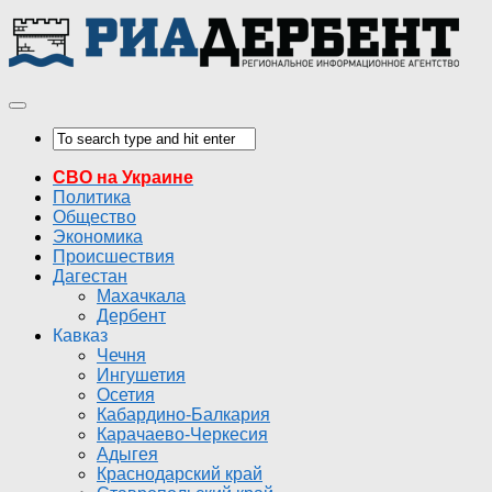
СВО на Украине
Политика
Общество
Экономика
Происшествия
Дагестан
Махачкала
Дербент
Кавказ
Чечня
Ингушетия
Осетия
Кабардино-Балкария
Карачаево-Черкесия
Адыгея
Краснодарский край