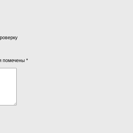
проверку
я помечены
*