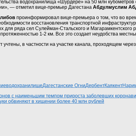
тельства водохранилища «Шурдере» на 50 млн кубометров 
ии», — отметил вице-премьер Дагестана
Абдулмуслим Аб
алибов
проинформировал вице-премьера о том, что во врем
необходимости восстановления транспортной инфраструкту
 для ряда сел Сулейман-Стальского и Магарамкентского ра
протяженностью 1-2 км. Все это создает неудобства местн
ут учтены, в частности на участке канала, проходящем чер
ние
водохранилище
Дагестанские Огни
Дербент
Каякент
Нарим
ионов с наименьшим темпом прироста заболевших коронав
уки обвиняют в хищении более 40 млн рублей