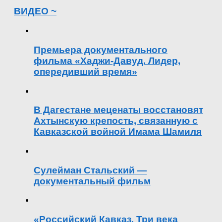
ВИДЕО ~
Премьера документального
фильма «Хаджи-Давуд. Лидер,
опередивший время»
В Дагестане меценаты восстановят
Ахтынскую крепость, связанную с
Кавказской войной Имама Шамиля
Сулейман Стальский —
документальный фильм
«Российский Кавказ. Три века