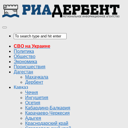
СВО на Украине
Политика
Общество
Экономика
Происшествия
Дагестан
Махачкала
Дербент
Кавказ
Чечня
Ингушетия
Осетия
Кабардино-Балкария
Карачаево-Черкесия
Адыгея
Краснодарский край