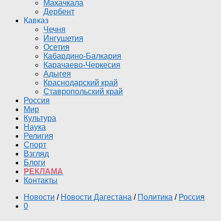
Махачкала
Дербент
Кавказ
Чечня
Ингушетия
Осетия
Кабардино-Балкария
Карачаево-Черкесия
Адыгея
Краснодарский край
Ставропольский край
Россия
Мир
Культура
Наука
Религия
Спорт
Взгляд
Блоги
РЕКЛАМА
Контакты
Новости
/
Новости Дагестана
/
Политика
/
Россия
0