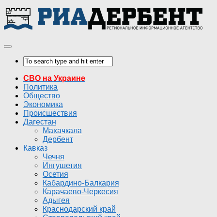
СВО на Украине
Политика
Общество
Экономика
Происшествия
Дагестан
Махачкала
Дербент
Кавказ
Чечня
Ингушетия
Осетия
Кабардино-Балкария
Карачаево-Черкесия
Адыгея
Краснодарский край