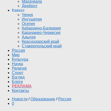
Махачкала
Дербент
Кавказ
Чечня
Ингушетия
Осетия
Кабардино-Балкария
Карачаево-Черкесия
Адыгея
Краснодарский край
Ставропольский край
Россия
Мир
Культура
Наука
Религия
Спорт
Взгляд
Блоги
РЕКЛАМА
Контакты
Новости
/
Образование
/
Россия
0