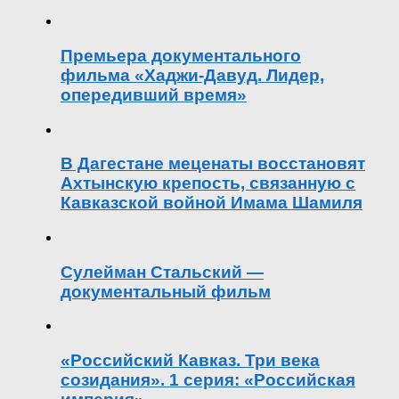
Премьера документального
фильма «Хаджи-Давуд. Лидер,
опередивший время»
В Дагестане меценаты восстановят
Ахтынскую крепость, связанную с
Кавказской войной Имама Шамиля
Сулейман Стальский —
документальный фильм
«Российский Кавказ. Три века
созидания». 1 серия: «Российская