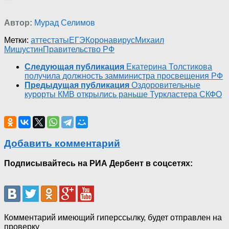
Автор:
Мурад Селимов
Метки:
аттестаты
ЕГЭ
Коронавирус
Михаил
Мишустин
Правительство РФ
Следующая публикация
Екатерина Толстикова
получила должность замминистра просвещения РФ
Предыдущая публикация
Оздоровительные
курорты КМВ открылись раньше Туркластера СКФО
Добавить комментарий
Подписывайтесь на РИА Дербент в соцсетях:
Комментарий имеющий гиперссылку, будет отправлен на
проверку