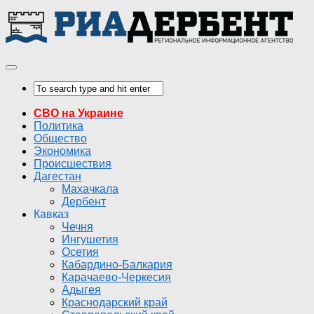
СВО на Украине
Политика
Общество
Экономика
Происшествия
Дагестан
Махачкала
Дербент
Кавказ
Чечня
Ингушетия
Осетия
Кабардино-Балкария
Карачаево-Черкесия
Адыгея
Краснодарский край