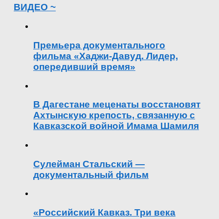
ВИДЕО ~
Премьера документального
фильма «Хаджи-Давуд. Лидер,
опередивший время»
В Дагестане меценаты восстановят
Ахтынскую крепость, связанную с
Кавказской войной Имама Шамиля
Сулейман Стальский —
документальный фильм
«Российский Кавказ. Три века