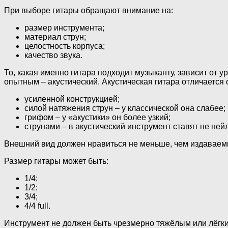
При выборе гитары обращают внимание на:
размер инструмента;
материал струн;
целостность корпуса;
качество звука.
То, какая именно гитара подходит музыканту, зависит от
опытным – акустический. Акустическая гитара отличается 
усиленной конструкцией;
силой натяжения струн – у классической она слабее;
грифом – у «акустики» он более узкий;
струнами – в акустический инструмент ставят не ней
Внешний вид должен нравиться не меньше, чем издаваемый 
Размер гитары может быть:
1/4;
1/2;
3/4;
4/4 full.
Инструмент не должен быть чрезмерно тяжёлым или лёгки