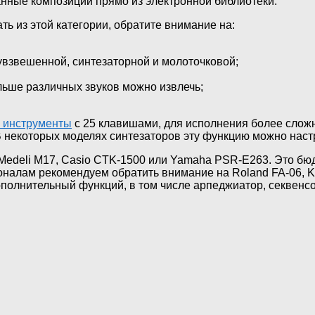
нные композиции прямо из электронной библиотеки.
 из этой категории, обратите внимание на:
увзвешенной, синтезаторной и молоточковой;
льше различных звуков можно извлечь;
 инструменты
с 25 клавишами, для исполнения более слож
В некоторых моделях синтезаторов эту функцию можно наст
Medeli M17, Casio CTK-1500 или Yamaha PSR-E263. Это б
алам рекомендуем обратить внимание на Roland FA-06, Ko
олнительный функций, в том числе арпеджиатор, секвенсо