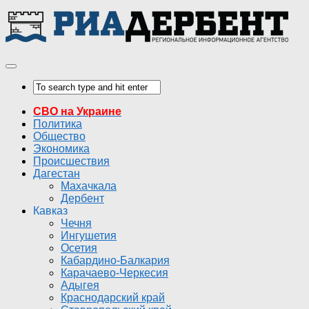
СВО на Украине
Политика
Общество
Экономика
Происшествия
Дагестан
Махачкала
Дербент
Кавказ
Чечня
Ингушетия
Осетия
Кабардино-Балкария
Карачаево-Черкесия
Адыгея
Краснодарский край