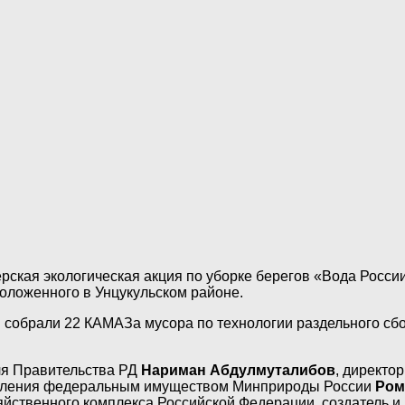
ская экологическая акция по уборке берегов «Вода России
положенного в Унцукульском районе.
ки собрали 22 КАМАЗа мусора по технологии раздельного с
ля Правительства РД
Нариман Абдулмуталибов
, директо
равления федеральным имуществом Минприроды России
Ром
зяйственного комплекса Российской Федерации, создатель 