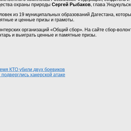
щества охраны природы
Сергей Рыбаков
, глава Унцукульс
еловек из 19 муниципальных образований Дагестана, котор
ятные и ценные призы и грамоты.
лонтерских организаций «Общий сбор». На сайте сбор-волон
ентарь и выиграть ценные и памятные призы.
ремя КТО убили двух боевиков
подверглись хакерской атаке