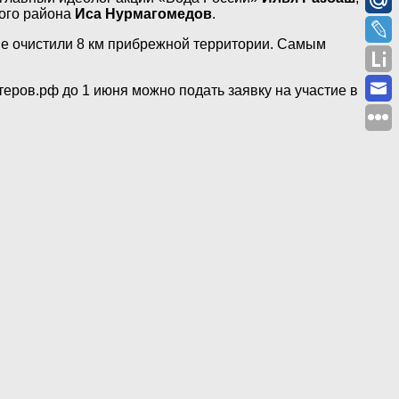
кого района
Иса Нурмагомедов
.
ые очистили 8 км прибрежной территории. Самым
теров.рф до 1 июня можно подать заявку на участие в