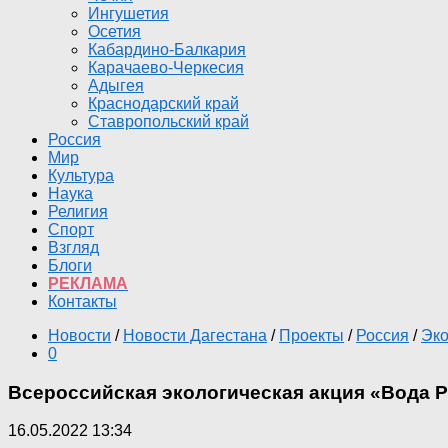
Ингушетия
Осетия
Кабардино-Балкария
Карачаево-Черкесия
Адыгея
Краснодарский край
Ставропольский край
Россия
Мир
Культура
Наука
Религия
Спорт
Взгляд
Блоги
РЕКЛАМА
Контакты
Новости
/
Новости Дагестана
/
Проекты
/
Россия
/
Эко
0
Всероссийская экологическая акция «Вода Р
16.05.2022 13:34