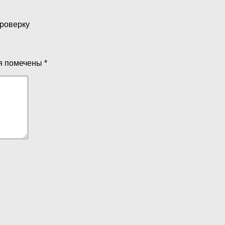
проверку
я помечены
*