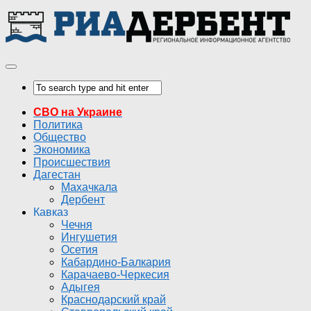
СВО на Украине
Политика
Общество
Экономика
Происшествия
Дагестан
Махачкала
Дербент
Кавказ
Чечня
Ингушетия
Осетия
Кабардино-Балкария
Карачаево-Черкесия
Адыгея
Краснодарский край