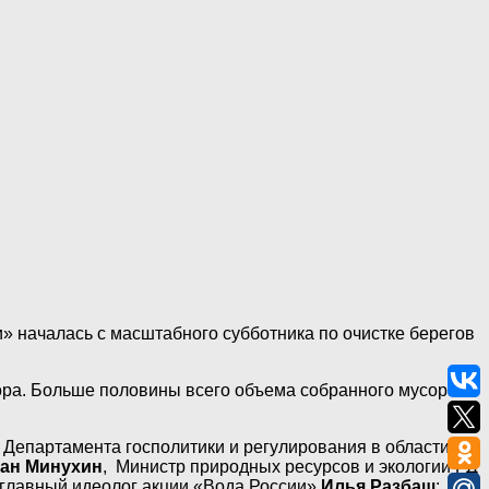
» началась с масштабного субботника по очистке берегов
бора. Больше половины всего объема собранного мусора
р Департамента госполитики и регулирования в области
ан Минухин
, Министр природных ресурсов и экологии РД
и главный идеолог акции «Вода России»
Илья Разбаш
;