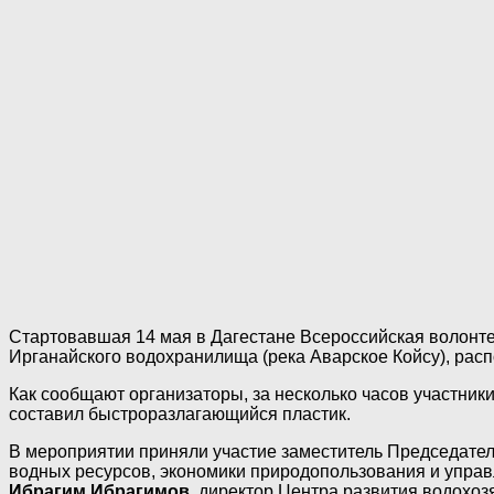
Стартовавшая 14 мая в Дагестане Всероссийская волонтер
Ирганайского водохранилища (река Аварское Койсу), рас
Как сообщают организаторы, за несколько часов участни
составил быстроразлагающийся пластик.
В мероприятии приняли участие заместитель Председате
водных ресурсов, экономики природопользования и уп
Ибрагим Ибрагимов
, директор Центра развития водохо