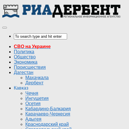
СВО на Украине
Политика
Общество
Экономика
Происшествия
Дагестан
Махачкала
Дербент
Кавказ
Чечня
Ингушетия
Осетия
Кабардино-Балкария
Карачаево-Черкесия
Адыгея
Краснодарский край