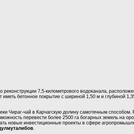
по реконструкции 7,5-километрового водоканала, располож
т иметь бетонное покрытие с шириной 1,50 м и глубиной 1,3
еки Чираг-чай в Карчагскую долину самотечным способом. 
можность перевести более 2500 га богарных земель на ор
овать новые инвестиционные проекты в сфере агропромышл
дулмуталибов
.