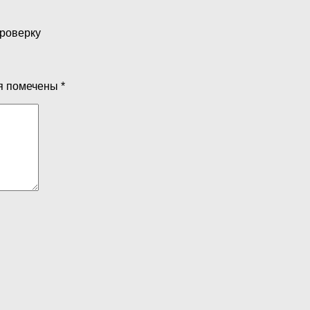
проверку
я помечены
*