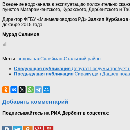
Введение водоканала в эксплуатацию положительно скаже
пунктов Магарамкентского, Курахского, Дербентского и Та
Директор ФГБУ «Минмелиоводхоз РД»
Залкип Курбанов
декабре 2018 года.
Мурад Селимов
Метки:
водоканал
Сулейман-Стальский район
Следующая публикация
Депутат Госдумы требует
Предыдущая публикация
Сиражутдин Дацаев пода
Добавить комментарий
Подписывайтесь на РИА Дербент в соцсетях: