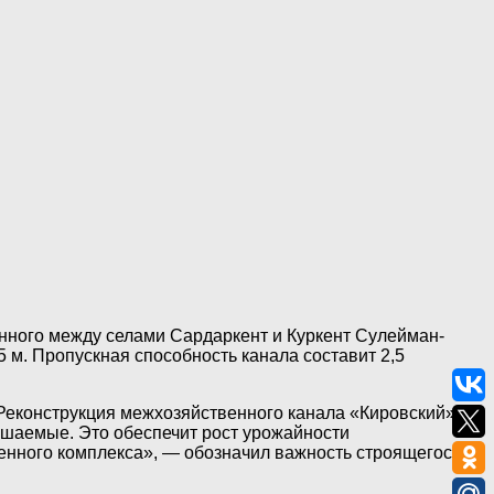
енного между селами Сардаркент и Куркент Сулейман-
5 м. Пропускная способность канала составит 2,5
Реконструкция межхозяйственного канала «Кировский» с
ошаемые. Это обеспечит рост урожайности
енного комплекса», — обозначил важность строящегося