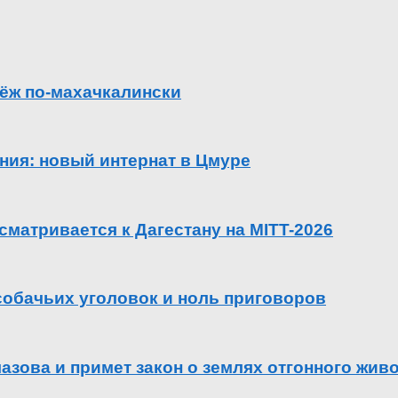
ёж по-махачкалински
ения: новый интернат в Цмуре
сматривается к Дагестану на MITT-2026
 собачьих уголовок и ноль приговоров
азова и примет закон о землях отгонного жив