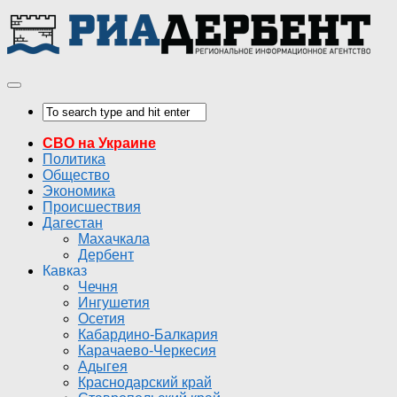
СВО на Украине
Политика
Общество
Экономика
Происшествия
Дагестан
Махачкала
Дербент
Кавказ
Чечня
Ингушетия
Осетия
Кабардино-Балкария
Карачаево-Черкесия
Адыгея
Краснодарский край