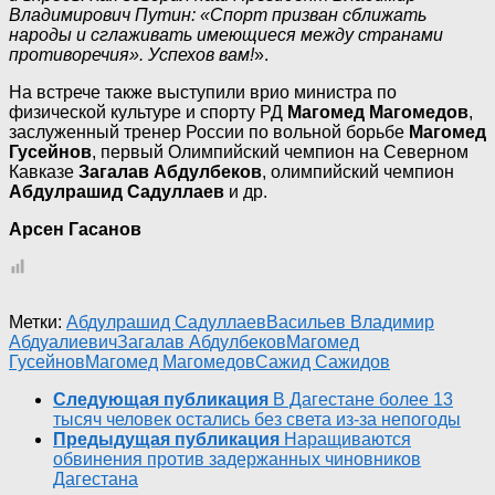
Владимирович Путин: «Спорт призван сближать
народы и сглаживать имеющиеся между странами
противоречия». Успехов вам!
».
На встрече также выступили врио министра по
физической культуре и спорту РД
Магомед Магомедов
,
заслуженный тренер России по вольной борьбе
Магомед
Гусейнов
, первый Олимпийский чемпион на Северном
Кавказе
Загалав Абдулбеков
, олимпийский чемпион
Абдулрашид Садуллаев
и др.
Арсен Гасанов
Метки:
Абдулрашид Садуллаев
Васильев Владимир
Абдуалиевич
Загалав Абдулбеков
Магомед
Гусейнов
Магомед Магомедов
Сажид Сажидов
Следующая публикация
В Дагестане более 13
тысяч человек остались без света из-за непогоды
Предыдущая публикация
Наращиваются
обвинения против задержанных чиновников
Дагестана