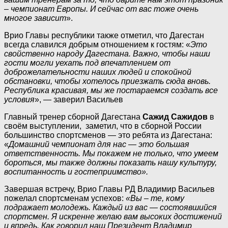
– чемпионат Европы. И сейчас от вас тоже очень
многое зависит
».
Врио Главы республики также отметил, что Дагестан
всегда славился добрым отношением к гостям: «
Это
свойственно народу Дагестана. Важно, чтобы наши
гости могли уехать под впечатлением от
доброжелательности наших людей и спокойной
обстановки, чтобы хотелось приезжать сюда вновь.
Республика красивая, мы же постараемся создать все
условия
», — заверил Васильев
Главный тренер сборной Дагестана
Сажид Сажидов
в
своём выступлении, заметил, что в сборной России
большинство спортсменов — это ребята из Дагестана:
«
Домашний чемпионат для нас — это большая
ответственность. Мы покажем не только, что умеем
бороться, мы также должны показать нашу культуру,
воспитанность и гостеприимство».
Завершая встречу, Врио Главы РД Владимир Васильев
пожелал спортсменам успехов:
«Вы – те, кому
подражает молодежь. Каждый из вас — состоявшийся
спортсмен. Я искренне желаю вам высоких достижений
и впредь. Как говорил наш Президент Владимир