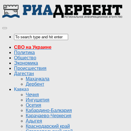
СВО на Украине
Политика
Общество
Экономика
Происшествия
Дагестан
Махачкала
Дербент
Кавказ
Чечня
Ингушетия
Осетия
Кабардино-Балкария
Карачаево-Черкесия
Адыгея
Краснодарский край