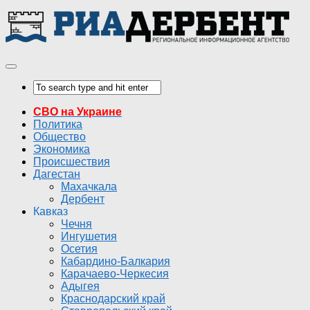
СВО на Украине
Политика
Общество
Экономика
Происшествия
Дагестан
Махачкала
Дербент
Кавказ
Чечня
Ингушетия
Осетия
Кабардино-Балкария
Карачаево-Черкесия
Адыгея
Краснодарский край