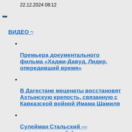
22.12.2024 08:12
ВИДЕО ~
Премьера документального
фильма «Хаджи-Давуд. Лидер,
опередивший время»
В Дагестане меценаты восстановят
Ахтынскую крепость, связанную с
Кавказской войной Имама Шамиля
Сулейман Стальский —