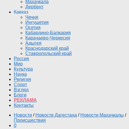
Махачкала
Дербент
Кавказ
Чечня
Ингушетия
Осетия
Кабардино-Балкария
Карачаево-Черкесия
Адыгея
Краснодарский край
Ставропольский край
Россия
Мир
Культура
Наука
Религия
Спорт
Взгляд
Блоги
РЕКЛАМА
Контакты
Новости
/
Новости Дагестана
/
Новости Махачкалы
/
Происшествия
0