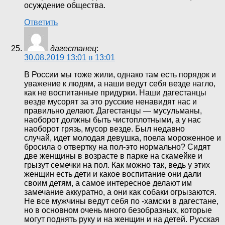
осуждение общества.
Ответить
дагестанец
:
30.08.2019 13:01 в 13:01
В России мы тоже жили, однако там есть порядок и
уважение к людям, а наши ведут себя везде нагло,
как не воспитанные придурки. Наши дагестанцы
везде мусорят за это русские ненавидят нас и
правильно делают. Дагестанцы — мусульманы,
наоборот должны быть чистоплотными, а у нас
наоборот грязь, мусор везде. Был недавно
случай, идет молодая девушка, поела мороженное и
бросила о отвертку на пол-это нормально? Сидят
две женщины в возрасте в парке на скамейке и
грызут семечки на пол. Как можно так, ведь у этих
женщин есть дети и какое воспитание они дали
своим детям, а самое интересное делают им
замечание аккуратно, а они как собаки огрызаются.
Не все мужчины ведут себя по -хамски в дагестане,
но в основном очень много безобразных, которые
могут поднять руку и на женщин и на детей. Русская