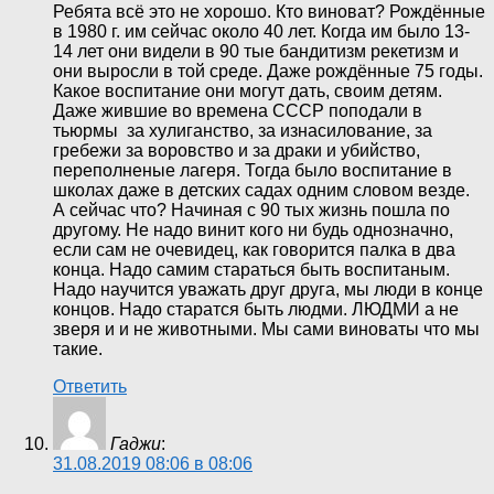
Ребята всё это не хорошо. Кто виноват? Рождённые
в 1980 г. им сейчас около 40 лет. Когда им было 13-
14 лет они видели в 90 тые бандитизм рекетизм и
они выросли в той среде. Даже рождённые 75 годы.
Какое воспитание они могут дать, своим детям.
Даже жившие во времена СССР поподали в
тьюрмы за хулиганство, за изнасилование, за
гребежи за воровство и за драки и убийство,
переполненые лагеря. Тогда было воспитание в
школах даже в детских садах одним словом везде.
А сейчас что? Начиная с 90 тых жизнь пошла по
другому. Не надо винит кого ни будь однозначно,
если сам не очевидец, как говорится палка в два
конца. Надо самим стараться быть воспитаным.
Надо научится уважать друг друга, мы люди в конце
концов. Надо старатся быть людми. ЛЮДМИ а не
зверя и и не животными. Мы сами виноваты что мы
такие.
Ответить
Гаджи
:
31.08.2019 08:06 в 08:06