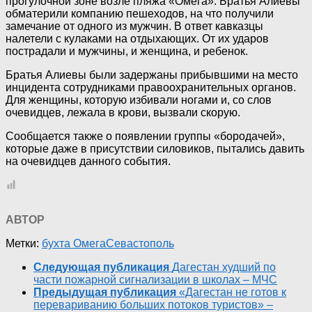
прогулочной зоне возле пляжа «Омега». Братья Алиевы
обматерили компанию пешеходов, на что получили
замечание от одного из мужчин. В ответ кавказцы
налетели с кулаками на отдыхающих. От их ударов
пострадали и мужчины, и женщина, и ребенок.
Братья Алиевы были задержаны прибывшими на место
инцидента сотрудниками правоохранительных органов.
Для женщины, которую избивали ногами и, со слов
очевидцев, лежала в крови, вызвали скорую.
Сообщается также о появлении группы «бородачей»,
которые даже в присутствии силовиков, пытались давить
на очевидцев данного события.
АВТОР
Метки:
бухта Омега
Севастополь
Следующая публикация
Дагестан худший по
части пожарной сигнализации в школах – МЧС
Предыдущая публикация
«Дагестан не готов к
перевариванию больших потоков туристов» –