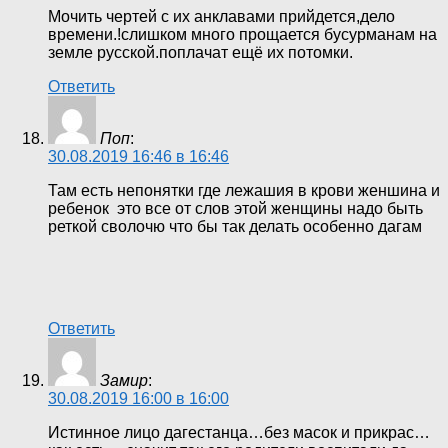
Мочить чертей с их анклавами прийдется,дело
времени.!слишком много прощается бусурманам на
земле русской.поплачат ещё их потомки.
Ответить
Поп
:
30.08.2019 16:46 в 16:46
Там есть непонятки где лежашия в крови женшина и
ребенок это все от слов этой женщины надо быть
реткой сволочю что бы так делать особенно дагам
Ответить
Замир
:
30.08.2019 16:00 в 16:00
Истинное лицо дагестанца…без масок и прикрас…