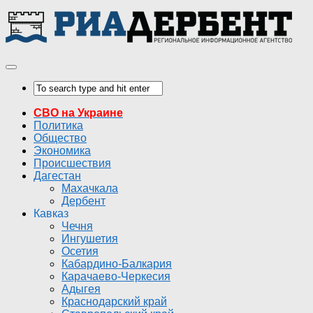
СВО на Украине
Политика
Общество
Экономика
Происшествия
Дагестан
Махачкала
Дербент
Кавказ
Чечня
Ингушетия
Осетия
Кабардино-Балкария
Карачаево-Черкесия
Адыгея
Краснодарский край