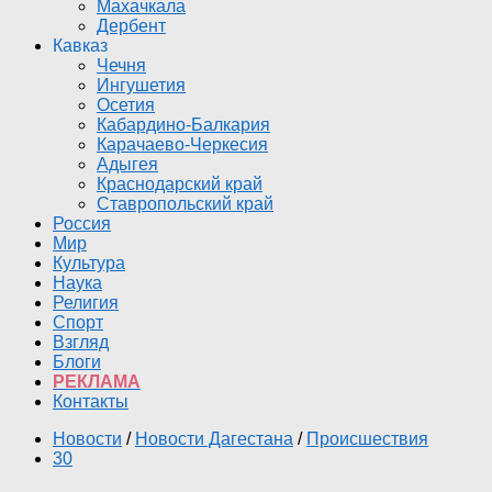
Махачкала
Дербент
Кавказ
Чечня
Ингушетия
Осетия
Кабардино-Балкария
Карачаево-Черкесия
Адыгея
Краснодарский край
Ставропольский край
Россия
Мир
Культура
Наука
Религия
Спорт
Взгляд
Блоги
РЕКЛАМА
Контакты
Новости
/
Новости Дагестана
/
Происшествия
30