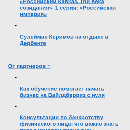
«Российский Кавказ. Три века
созидания». 1 серия: «Российская
империя»
Сулейман Керимов на отдыхе в
Дербенте
От партнеров ~
Как обучение помогает начать
бизнес на Вайлдберриз с нуля
Консультации по банкротству
физического лица: что важно знать