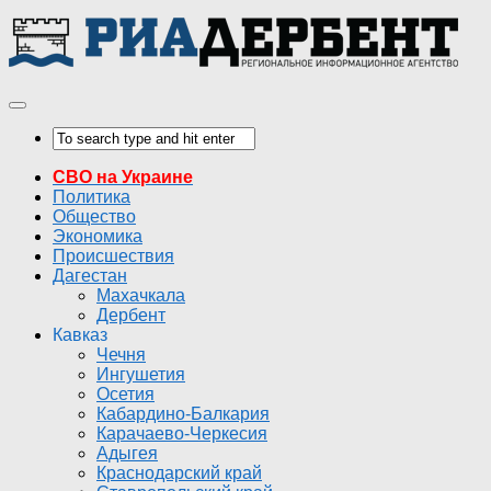
СВО на Украине
Политика
Общество
Экономика
Происшествия
Дагестан
Махачкала
Дербент
Кавказ
Чечня
Ингушетия
Осетия
Кабардино-Балкария
Карачаево-Черкесия
Адыгея
Краснодарский край