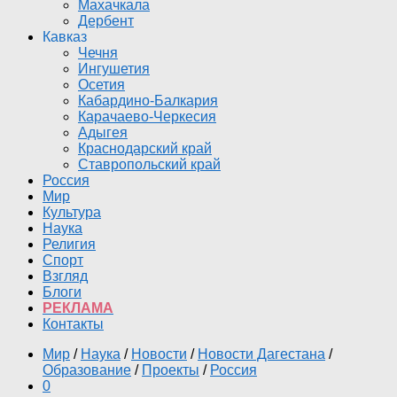
Махачкала
Дербент
Кавказ
Чечня
Ингушетия
Осетия
Кабардино-Балкария
Карачаево-Черкесия
Адыгея
Краснодарский край
Ставропольский край
Россия
Мир
Культура
Наука
Религия
Спорт
Взгляд
Блоги
РЕКЛАМА
Контакты
Мир
/
Наука
/
Новости
/
Новости Дагестана
/
Образование
/
Проекты
/
Россия
0