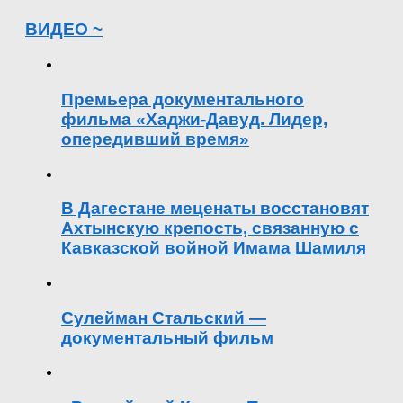
ВИДЕО ~
Премьера документального
фильма «Хаджи-Давуд. Лидер,
опередивший время»
В Дагестане меценаты восстановят
Ахтынскую крепость, связанную с
Кавказской войной Имама Шамиля
Сулейман Стальский —
документальный фильм