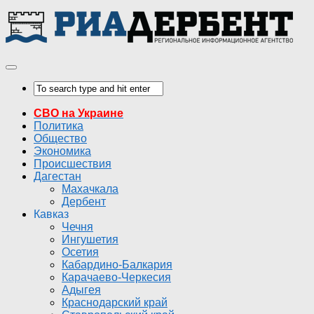
СВО на Украине
Политика
Общество
Экономика
Происшествия
Дагестан
Махачкала
Дербент
Кавказ
Чечня
Ингушетия
Осетия
Кабардино-Балкария
Карачаево-Черкесия
Адыгея
Краснодарский край