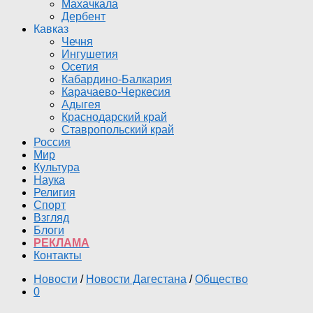
Махачкала
Дербент
Кавказ
Чечня
Ингушетия
Осетия
Кабардино-Балкария
Карачаево-Черкесия
Адыгея
Краснодарский край
Ставропольский край
Россия
Мир
Культура
Наука
Религия
Спорт
Взгляд
Блоги
РЕКЛАМА
Контакты
Новости
/
Новости Дагестана
/
Общество
0