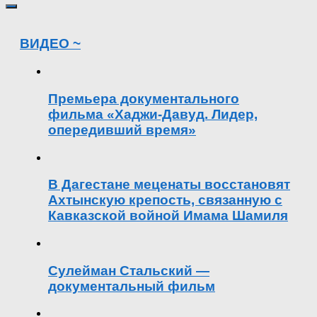
ВИДЕО ~
Премьера документального
фильма «Хаджи-Давуд. Лидер,
опередивший время»
В Дагестане меценаты восстановят
Ахтынскую крепость, связанную с
Кавказской войной Имама Шамиля
Сулейман Стальский —
документальный фильм