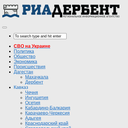
СВО на Украине
Политика
Общество
Экономика
Происшествия
Дагестан
Махачкала
Дербент
Кавказ
Чечня
Ингушетия
Осетия
Кабардино-Балкария
Карачаево-Черкесия
Адыгея
Краснодарский край