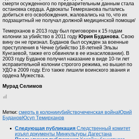
смерти осужденного по предварительным данным стала
остановка сердца. Адвокаты Темерханова пытались
добиться его освобождения, жаловались на то, что их
подзащитный не получал должной медицинской помощи/
Темерханов в 2013 году был приговорен к 15 годам
колонии за убийство в 2011 году
Юрия Буданова
. Свою
вину он не признал. Буданов был осужден за военные
преступления в Чечне (убийство 18-летней Эльзы
Кунгаевой, также его обвиняли в ее изнасиловании). В
2003 году Буданов получил наказание в виде 10-ти лет
исправительной колонии строгого режима, но вышел по
УДО в 2009 году. Его также лишили воинского звания и
ордена Мужества.
Мурад Селимов
Метки:
смерть в колонии
убийство
чеченская война
Юрий
Буданов
Юсуп Темирханов
Следующая публикация
Следственный комитет
изъял документы Минкультуры Дагестана