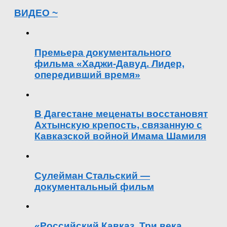
ВИДЕО ~
Премьера документального
фильма «Хаджи-Давуд. Лидер,
опередивший время»
В Дагестане меценаты восстановят
Ахтынскую крепость, связанную с
Кавказской войной Имама Шамиля
Сулейман Стальский —
документальный фильм
«Российский Кавказ. Три века