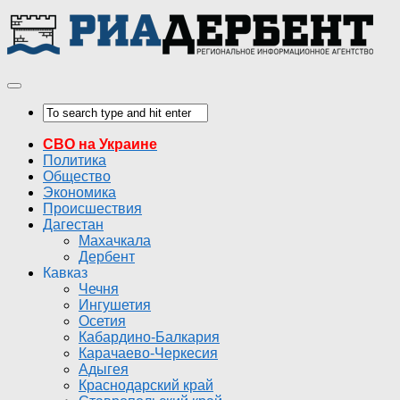
СВО на Украине
Политика
Общество
Экономика
Происшествия
Дагестан
Махачкала
Дербент
Кавказ
Чечня
Ингушетия
Осетия
Кабардино-Балкария
Карачаево-Черкесия
Адыгея
Краснодарский край