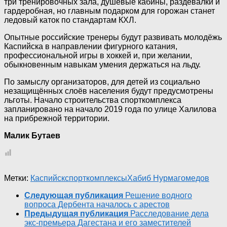
три тренировочных зала, душевые кабины, раздевалки и
гардеробная, но главным подарком для горожан станет
ледовый каток по стандартам КХЛ.
Опытные российские тренеры будут развивать молодёжь
Каспийска в направлении фигурного катания,
профессиональной игры в хоккей и, при желании,
обыкновенным навыкам умения держаться на льду.
По замыслу организаторов, для детей из социально
незащищённых слоёв населения будут предусмотрены
льготы. Начало строительства спорткомплекса
запланировано на начало 2019 года по улице Халилова
на прибрежной территории.
Малик Бутаев
Метки:
Каспийск
спорткомплексы
Хабиб Нурмагомедов
Следующая публикация
Решение водного
вопроса Дербента началось с арестов
Предыдущая публикация
Расследование дела
экс-премьера Дагестана и его заместителей