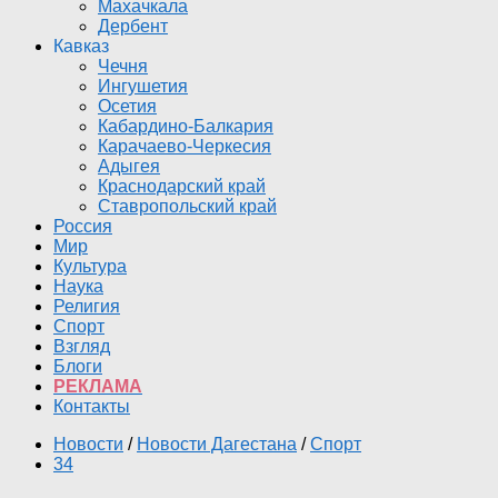
Махачкала
Дербент
Кавказ
Чечня
Ингушетия
Осетия
Кабардино-Балкария
Карачаево-Черкесия
Адыгея
Краснодарский край
Ставропольский край
Россия
Мир
Культура
Наука
Религия
Спорт
Взгляд
Блоги
РЕКЛАМА
Контакты
Новости
/
Новости Дагестана
/
Спорт
34