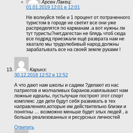
Арсен Лакец
:
01.01.2019 12:01 в 12:01
Не волнуйся тебе и 1 процент от потраченного
туристом в городе не светит все они уже
распределятся по карманам .а вот нужны ли
тут туристы?нет.дагестан не блядь чтоб сюда
все подряд приезжали ещё разврата нам не
хватало мы трудолюбивый народ должны
зарабатывать все на своей земле руками !
Каринэ
:
30.12.2018 12:52 в 12:52
А что дают нам школы и садики ?делают из нас
патриотов и молчаливых баранов,навязывают нам
ложные идеалы, пустьлучше построят этот спорт
комплекс ,где дети будут себя развивать в тех
направлениях,которые им действительно близки и
понятны … возможно меньше будет злых людей , а
больше реализованных и ресурсных личностей
Ответить