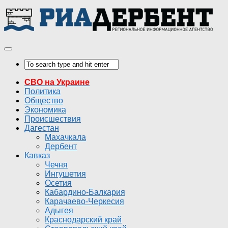
СВО на Украине
Политика
Общество
Экономика
Происшествия
Дагестан
Махачкала
Дербент
Кавказ
Чечня
Ингушетия
Осетия
Кабардино-Балкария
Карачаево-Черкесия
Адыгея
Краснодарский край