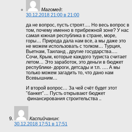
Магомед
:
30.12.2018 21:00 в 21:00
да не вопрос, пусть строят…. Но весь вопрос в
том, почему именно в прибрежной зоне? У нас
самая южная республика в стране, море,
горы… Природа дала нам все, а мы даже это
не можем использовать с толком… Турция,
Вьетнам, Таиланд , другие государства….
Сочи, Крым, которые каждого туриста считает
летом… Это заработок, это деньги в бюджет
республики- дороги, детсады и т.п. …. А мы
только можем загадить то, что дано нам
Всевышним…
И второй вопрос… За чей счёт будет этот
"банкет"… Пусть открывают бюджет
финансирования строительства ..
Каспийчанин
:
30.12.2018 17:51 в 17:51