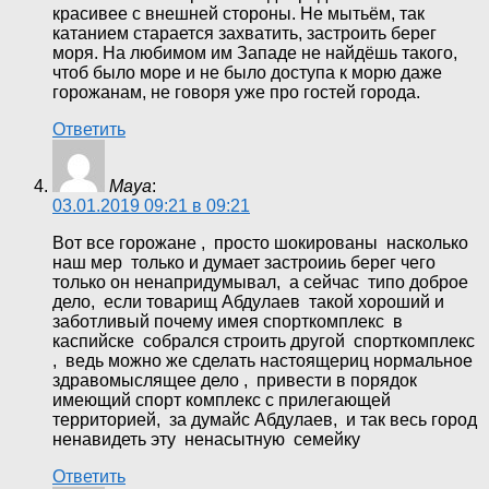
красивее с внешней стороны. Не мытьём, так
катанием старается захватить, застроить берег
моря. На любимом им Западе не найдёшь такого,
чтоб было море и не было доступа к морю даже
горожанам, не говоря уже про гостей города.
Ответить
Maya
:
03.01.2019 09:21 в 09:21
Вот все горожане , просто шокированы насколько
наш мер только и думает застроииь берег чего
только он ненапридумывал, а сейчас типо доброе
дело, если товарищ Абдулаев такой хороший и
заботливый почему имея спорткомплекс в
каспийске собрался строить другой спорткомплекс
, ведь можно же сделать настоящериц нормальное
здравомыслящее дело , привести в порядок
имеющий спорт комплекс с прилегающей
территорией, за думайс Абдулаев, и так весь город
ненавидеть эту ненасытную семейку
Ответить