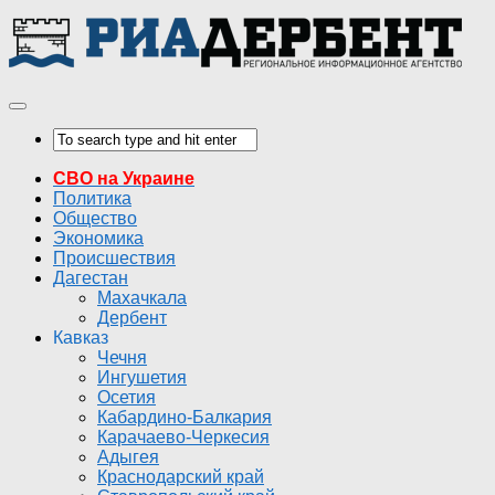
СВО на Украине
Политика
Общество
Экономика
Происшествия
Дагестан
Махачкала
Дербент
Кавказ
Чечня
Ингушетия
Осетия
Кабардино-Балкария
Карачаево-Черкесия
Адыгея
Краснодарский край