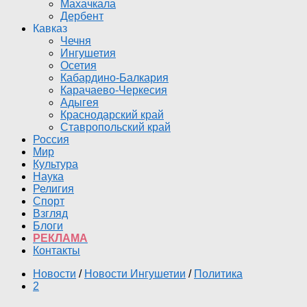
Махачкала
Дербент
Кавказ
Чечня
Ингушетия
Осетия
Кабардино-Балкария
Карачаево-Черкесия
Адыгея
Краснодарский край
Ставропольский край
Россия
Мир
Культура
Наука
Религия
Спорт
Взгляд
Блоги
РЕКЛАМА
Контакты
Новости
/
Новости Ингушетии
/
Политика
2