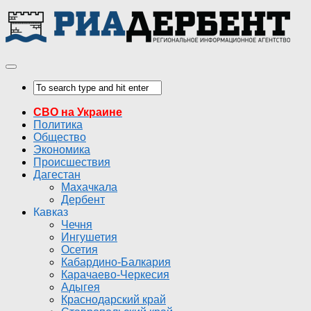
СВО на Украине
Политика
Общество
Экономика
Происшествия
Дагестан
Махачкала
Дербент
Кавказ
Чечня
Ингушетия
Осетия
Кабардино-Балкария
Карачаево-Черкесия
Адыгея
Краснодарский край