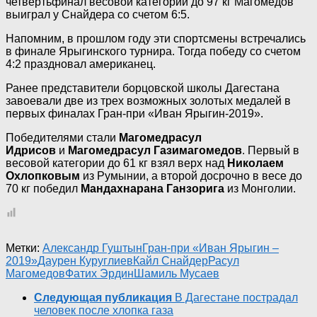
четвертьфинал весовой категории до 97 кг Магомедов
выиграл у Снайдера со счетом 6:5.
Напомним, в прошлом году эти спортсмены встречались
в финале Ярыгинского турнира. Тогда победу со счетом
4:2 праздновал американец.
Ранее представители борцовской школы Дагестана
завоевали две из трех возможных золотых медалей в
первых финалах Гран-при «Иван Ярыгин-2019».
Победителями стали
Магомедрасул
Идрисов
и
Магомедрасул Газимагомедов
. Первый в
весовой категории до 61 кг взял верх над
Николаем
Охлопковым
из Румынии, а второй досрочно в весе до
70 кг победил
Мандахнарана Ганзорига
из Монголии.
Метки:
Александр Гуштын
Гран-при «Иван Ярыгин –
2019»
Даурен Куруглиев
Кайл Снайдер
Расул
Магомедов
Фатих Эрдин
Шамиль Мусаев
Следующая публикация
В Дагестане пострадал
человек после хлопка газа