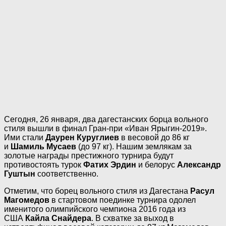
Сегодня, 26 января, два дагестанских борца вольного
стиля вышли в финал Гран-при «Иван Ярыгин-2019».
Ими стали
Даурен Куруглиев
в весовой до 86 кг
и
Шамиль Мусаев
(до 97 кг). Нашим землякам за
золотые награды престижного турнира будут
противостоять турок
Фатих Эрдин
и белорус
Александр
Гуштын
соответственно.
Отметим, что борец вольного стиля из Дагестана
Расул
Магомедов
в стартовом поединке турнира одолел
именитого олимпийского чемпиона 2016 года из
США
Кайла Снайдера
. В схватке за выход в