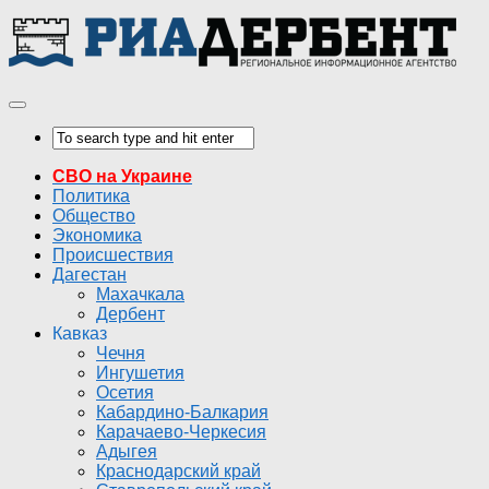
СВО на Украине
Политика
Общество
Экономика
Происшествия
Дагестан
Махачкала
Дербент
Кавказ
Чечня
Ингушетия
Осетия
Кабардино-Балкария
Карачаево-Черкесия
Адыгея
Краснодарский край