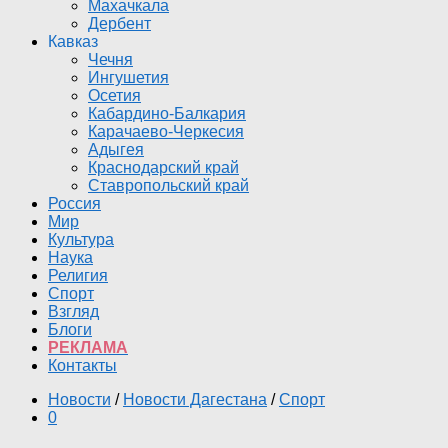
Махачкала
Дербент
Кавказ
Чечня
Ингушетия
Осетия
Кабардино-Балкария
Карачаево-Черкесия
Адыгея
Краснодарский край
Ставропольский край
Россия
Мир
Культура
Наука
Религия
Спорт
Взгляд
Блоги
РЕКЛАМА
Контакты
Новости
/
Новости Дагестана
/
Спорт
0