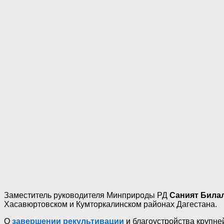
Заместитель руководителя Минприроды РД
Саният Била
Хасавюртовском и Кумторкалинском районах Дагестана.
О
завершении рекультивации
и благоустройства крупн