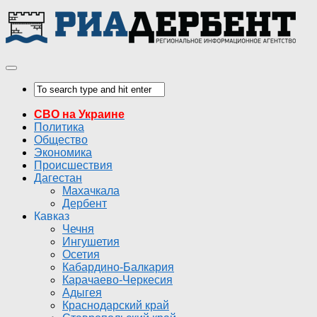
СВО на Украине
Политика
Общество
Экономика
Происшествия
Дагестан
Махачкала
Дербент
Кавказ
Чечня
Ингушетия
Осетия
Кабардино-Балкария
Карачаево-Черкесия
Адыгея
Краснодарский край