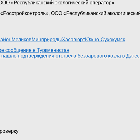
ООО «Республиканский экологический оператор».
«Росстройконтроль», ООО «Республиканский экологический
район
Меликов
Минприроды
Хасавюрт
Южно-Сухокумск
вое сообщение в Туркменистан
нашло подтверждения отстрела безоарового козла в Дагес
проверку