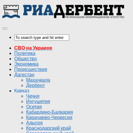
СВО на Украине
Политика
Общество
Экономика
Происшествия
Дагестан
Махачкала
Дербент
Кавказ
Чечня
Ингушетия
Осетия
Кабардино-Балкария
Карачаево-Черкесия
Адыгея
Краснодарский край