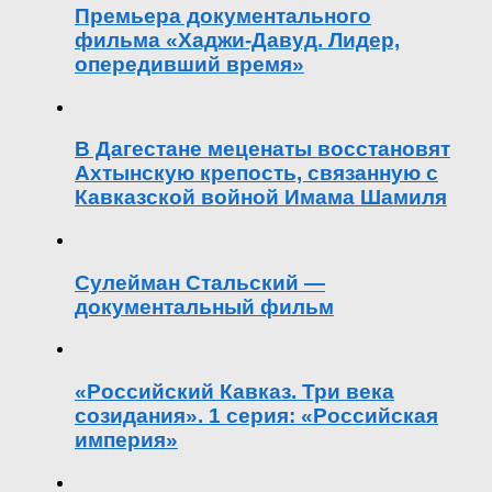
Премьера документального
фильма «Хаджи-Давуд. Лидер,
опередивший время»
В Дагестане меценаты восстановят
Ахтынскую крепость, связанную с
Кавказской войной Имама Шамиля
Сулейман Стальский —
документальный фильм
«Российский Кавказ. Три века
созидания». 1 серия: «Российская
империя»