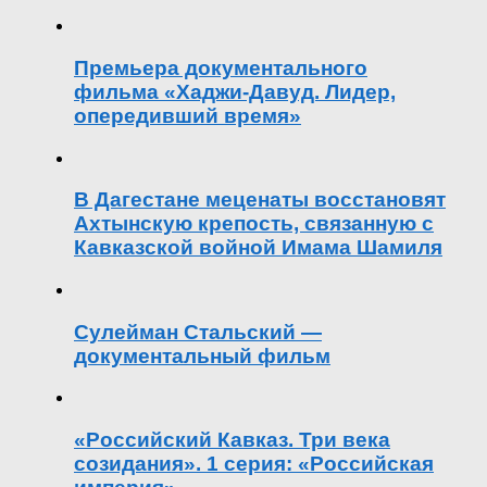
Премьера документального
фильма «Хаджи-Давуд. Лидер,
опередивший время»
В Дагестане меценаты восстановят
Ахтынскую крепость, связанную с
Кавказской войной Имама Шамиля
Сулейман Стальский —
документальный фильм
«Российский Кавказ. Три века
созидания». 1 серия: «Российская