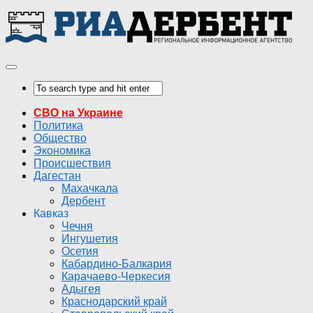
СВО на Украине
Политика
Общество
Экономика
Происшествия
Дагестан
Махачкала
Дербент
Кавказ
Чечня
Ингушетия
Осетия
Кабардино-Балкария
Карачаево-Черкесия
Адыгея
Краснодарский край