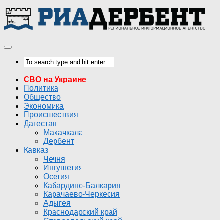
СВО на Украине
Политика
Общество
Экономика
Происшествия
Дагестан
Махачкала
Дербент
Кавказ
Чечня
Ингушетия
Осетия
Кабардино-Балкария
Карачаево-Черкесия
Адыгея
Краснодарский край