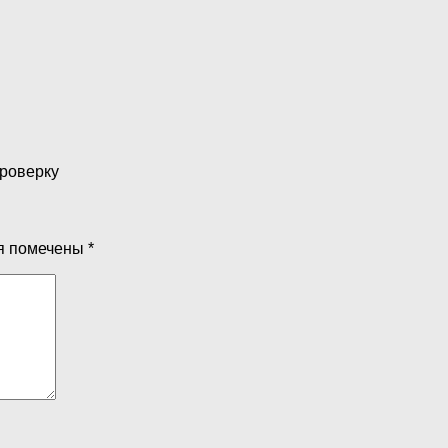
проверку
я помечены
*