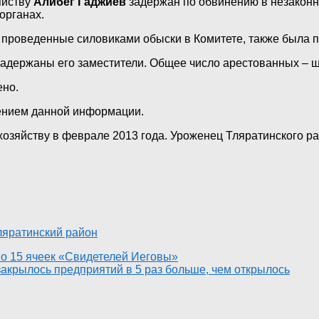
яйству
Алибег Гаджиев
задержан по обвинению в незаконн
органах.
 проведенные силовиками обыски в Комитете, также была 
 задержаны его заместители. Общее число арестованных – ш
ено.
ением данной информации.
хозяйству в феврале 2013 года. Уроженец Тляратинского ра
ляратинский район
о 15 ячеек «Свидетелей Иеговы»
 закрылось предприятий в 5 раз больше, чем открылось