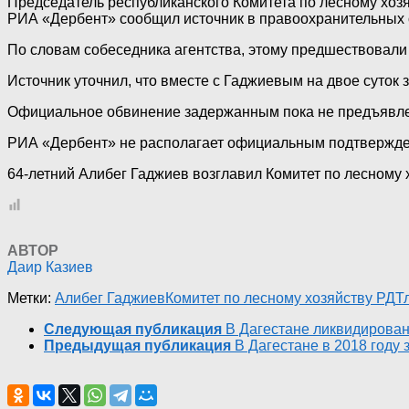
Председатель республиканского Комитета по лесному хоз
РИА «Дербент» сообщил источник в правоохранительных 
По словам собеседника агентства, этому предшествовали
Источник уточнил, что вместе с Гаджиевым на двое суток
Официальное обвинение задержанным пока не предъявл
РИА «Дербент» не располагает официальным подтвержд
64-летний Алибег Гаджиев возглавил Комитет по лесному 
АВТОР
Даир Казиев
Метки:
Алибег Гаджиев
Комитет по лесному хозяйству РД
Т
Следующая публикация
В Дагестане ликвидирован
Предыдущая публикация
В Дагестане в 2018 году