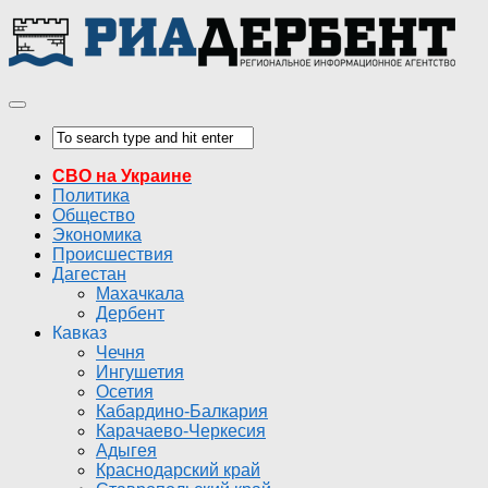
СВО на Украине
Политика
Общество
Экономика
Происшествия
Дагестан
Махачкала
Дербент
Кавказ
Чечня
Ингушетия
Осетия
Кабардино-Балкария
Карачаево-Черкесия
Адыгея
Краснодарский край