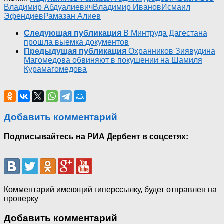
Владимир Абдуалиевич
Владимир Иванов
Исмаил
Эфендиев
Рамазан Алиев
Следующая публикация
В Минтруда Дагестана
прошла выемка документов
Предыдущая публикация
Охранников Зиявудина
Магомедова обвиняют в покушении на Шамиля
Курамагомедова
Добавить комментарий
Подписывайтесь на РИА Дербент в соцсетях:
Комментарий имеющий гиперссылку, будет отправлен на
проверку
Добавить комментарий