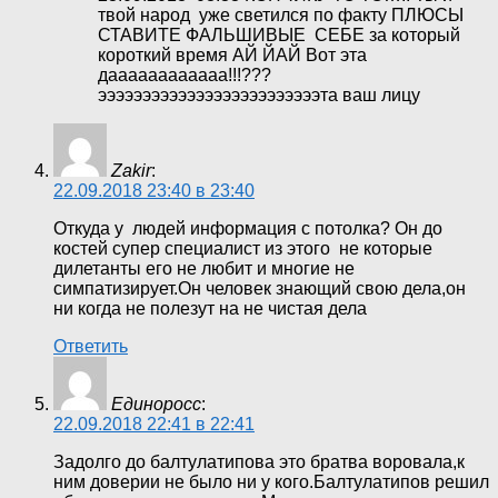
твой народ уже светился по факту ПЛЮСЫ
СТАВИТЕ ФАЛЬШИВЫЕ СЕБЕ за который
короткий время АЙ ЙАЙ Вот эта
даааааааааааа!!!???
эээээээээээээээээээээээээта ваш лицу
Zakir
:
22.09.2018 23:40 в 23:40
Откуда у людей информация с потолка? Он до
костей супер специалист из этого не которые
дилетанты его не любит и многие не
симпатизирует.Он человек знающий свою дела,он
ни когда не полезут на не чистая дела
Ответить
Единоросс
:
22.09.2018 22:41 в 22:41
Задолго до балтулатипова это братва воровала,к
ним доверии не было ни у кого.Балтулатипов решил