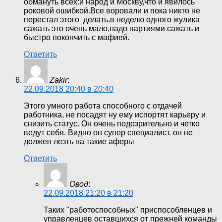
обмануть всех:и народ и Москву,что и явилось
роковой ошибкой.Все воровали и пока никто не
перестал этого делать.в неделю одного жулика
сажать это очень мало,надо партиями сажать и
быстро покончить с мафией.
Ответить
Zakir
:
22.09.2018 20:40 в 20:40
Этого умного работа способного с отдачей
работника, не посадят ну ему испортят карьеру и
снизить статус. Он очень подозрительно и четко
ведут себя. Видно он супер специалист. он не
должен лезть на такие аферы
Ответить
Овод
:
22.09.2018 21:20 в 21:20
Таких "работоспособных" приспособленцев и
управленцев оставшихся от прежней команды