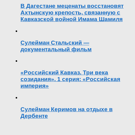
В Дагестане меценаты восстановят
Ахтынскую крепость, связанную с
Кавказской войной Имама Шамиля
Сулейман Стальский —
документальный фильм
«Российский Кавказ. Три века
созидания». 1 серия: «Российская
империя»
Сулейман Керимов на отдыхе в
Дербенте