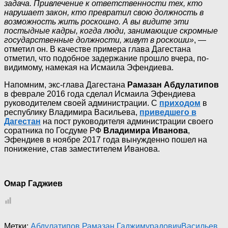
задача. Привлечение к ответственности тех, кто
нарушает закон, кто превратил свою должность в
возможность жить роскошно. А вы видите эти
постыдные кадры, когда люди, занимающие скромные
государственные должности, живут в роскоши»
, —
отметил он. В качестве примера глава Дагестана
отметил, что подобное задержание прошло вчера, по-
видимому, намекая на Исмаила Эфендиева.
Напомним, экс-глава Дагестана
Рамазан Абдулатипов
в феврале 2016 года сделал Исмаила Эфендиева
руководителем своей администрации. С
приходом
в
республику Владимира Васильева,
приведшего в
Дагестан
на пост руководителя администрации своего
соратника по Госдуме РФ
Владимира Иванова
,
Эфендиев в ноябре 2017 года вынужденно пошел на
понижение, став заместителем Иванова.
Омар Гаджиев
Метки:
Абдулатипов Рамазан Гаджимурадович
Васильев