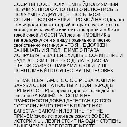
СССР ТЫ ТО ЖЕ ПОЛУ ТЕМНЫЙ,ПОЛУ УМНЫЙ
НЕ УЧИ УЕННОГО А ТО ТЫ ЕГО ИСПОРТИСЬ а
ПОЛУ УМНЫЙ ДРУГИЕ, ЭТНОСЫ МОЖЕТ
СОЧИНЯТ ВСЯКИЕ БЯКИ ПРО МОЙ НАРОД(ваши
семьи-родители кототорый в горах спуская с гор в
долину или на учебы или жить говорили что Лезги
такой сикой И ОБСИРАЛ лезгин ЧМОШНИК а
теперь аукнулся и я пишу правильно и честно
свойственно лезгину) А ЧТО Я НЕ ДОЛЖЕН
ЗАШИЩАТЬ И Я ПОЛНЕ ИМЕЮ ПРАВА
ИСПРАВЛЯТЬ ВАШЕЙ ЕХИДНЫЕ СОЧИНЕНИЕ И
БУДУ ВСЕ ЖИЗНИ ЭТОГО ДЕЛАТЬ ,ВАС ЗА
ВЗЯТКИ САЖАЮТ ПАЧКАМИ ОБОГИ И НЕ
ПОНЯТЛИВЫЙ ПО СУШЕСТВУ ТЫ ЧЕЛОВЕК
ТЫ КАК ТЕБЯ ТАМ… С С С С Р …ЗАПОМНИ И
ЗАРУБИ СЕБЯ НА НОС ТЫ И ТВОЙ НАРОД В
ВРЕМЯ С С С Р(во время царя вас за людей не
считали)ЗА ВАШЕЙ ТУПОСТИ И НЕ
ГРАМОТНОСТИ ДОВЁЛ ДАГЕСТАН ДО ТОГО
СОСТОЯНИЕ ЧТО ТЕПЕРЬ ПЛИЮТ НАС
ДАГЕСТАН ЗАПОМНИ ЛЕЗГИНЫ ТУТ НЕ
ПРИЧЕМ(скоро история все скажут) ВО ВСЮ
ИСТОРИИ….. ЛЕЗГИ СТОИТ НА ОДИН СТУПЕНЬ
ВЫШЕ ЧЕМ ВЫ ВСЕ ВЗЯТЫЕ МЕСТЕ