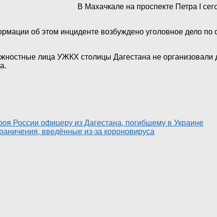
В Махачкале на проспекте Петра I сег
формации об этом инциденте возбуждено уголовное дело п
олжностные лица УЖКХ столицы Дагестана не организовали 
а.
роя России офицеру из Дагестана, погибшему в Украине
раничения, введённые из-за короновируса