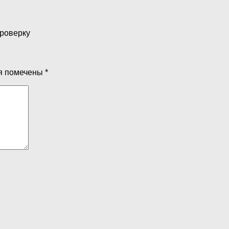
проверку
я помечены
*