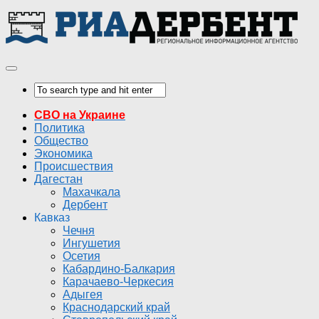
СВО на Украине
Политика
Общество
Экономика
Происшествия
Дагестан
Махачкала
Дербент
Кавказ
Чечня
Ингушетия
Осетия
Кабардино-Балкария
Карачаево-Черкесия
Адыгея
Краснодарский край