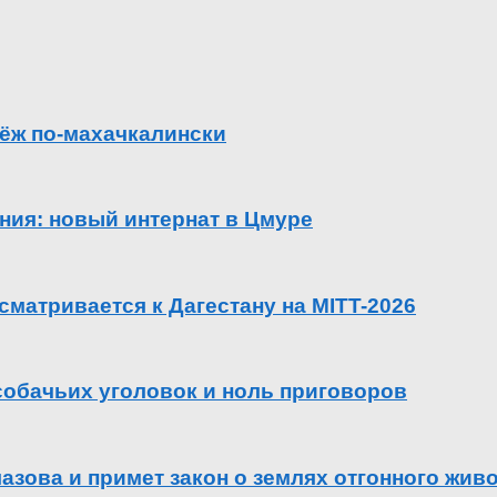
ёж по-махачкалински
ения: новый интернат в Цмуре
сматривается к Дагестану на MITT-2026
 собачьих уголовок и ноль приговоров
азова и примет закон о землях отгонного жив