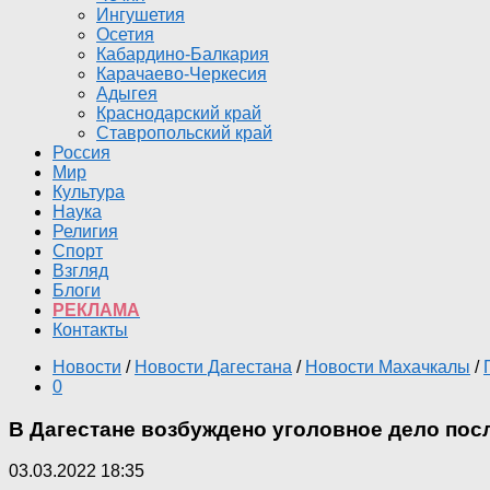
Ингушетия
Осетия
Кабардино-Балкария
Карачаево-Черкесия
Адыгея
Краснодарский край
Ставропольский край
Россия
Мир
Культура
Наука
Религия
Спорт
Взгляд
Блоги
РЕКЛАМА
Контакты
Новости
/
Новости Дагестана
/
Новости Махачкалы
/
0
В Дагестане возбуждено уголовное дело пос
03.03.2022 18:35