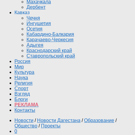
Махачкала
Дербент
Кавказ
Чечня
Ингушетия
Осетия
Кабардино-Балкария
Карачаево-Черкесия
Адыгея
Краснодарский край
Ставропольский край
Россия
Мир
Культура
Наука
Религия
Спорт
Взгляд
Блоги
РЕКЛАМА
Контакты
Новости
/
Новости Дагестана
/
Образование
/
Общество
/
Проекты
0