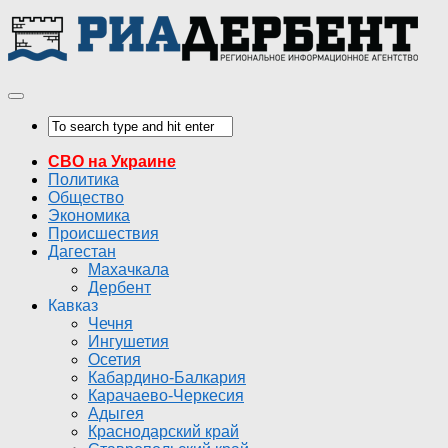
СВО на Украине
Политика
Общество
Экономика
Происшествия
Дагестан
Махачкала
Дербент
Кавказ
Чечня
Ингушетия
Осетия
Кабардино-Балкария
Карачаево-Черкесия
Адыгея
Краснодарский край