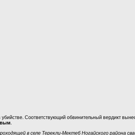
в убийстве. Соответствующий обвинительный вердикт выне
евым
.
а проходящей в селе Терекли-Мектеб Ногайского района с