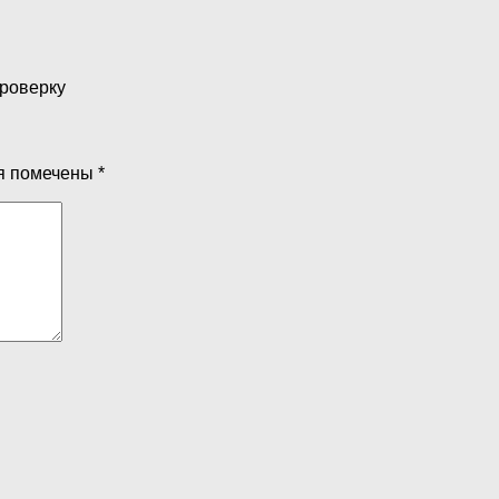
проверку
я помечены
*