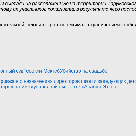
 выехали на расположенную на территории Тарумовского
ному их участников конфликта, в результате чего послед
авительной колонии строгого режима с ограничением свобод
йонный суд
Терекли-Мектеб
Убийство на свадьбе
приказов о назначениях директоров школ и заведующих дет
есторов на международной выставке «Арабия-Экспо»