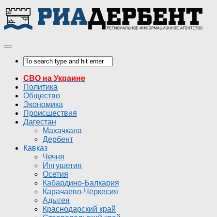
СВО на Украине
Политика
Общество
Экономика
Происшествия
Дагестан
Махачкала
Дербент
Кавказ
Чечня
Ингушетия
Осетия
Кабардино-Балкария
Карачаево-Черкесия
Адыгея
Краснодарский край