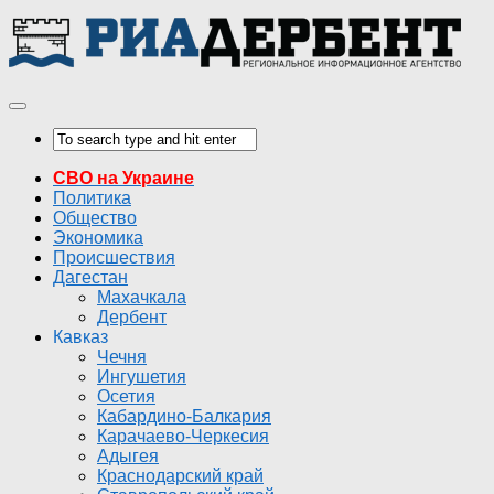
СВО на Украине
Политика
Общество
Экономика
Происшествия
Дагестан
Махачкала
Дербент
Кавказ
Чечня
Ингушетия
Осетия
Кабардино-Балкария
Карачаево-Черкесия
Адыгея
Краснодарский край