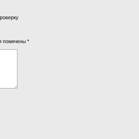
проверку
я помечены
*