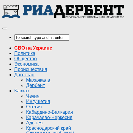
СВО на Украине
Политика
Общество
Экономика
Происшествия
Дагестан
Махачкала
Дербент
Кавказ
Чечня
Ингушетия
Осетия
Кабардино-Балкария
Карачаево-Черкесия
Адыгея
Краснодарский край