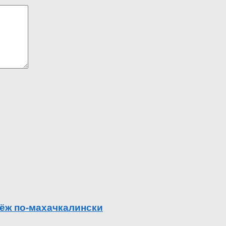
ёж по-махачкалински