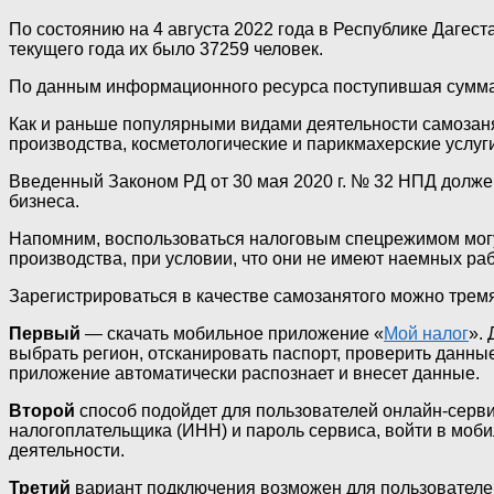
По состоянию на 4 августа 2022 года в Республике Даге
текущего года их было 37259 человек.
По данным информационного ресурса поступившая сумма н
Как и раньше популярными видами деятельности самозаня
производства, косметологические и парикмахерские услуги 
Введенный Законом РД от 30 мая 2020 г. № 32 НПД долже
бизнеса.
Напомним, воспользоваться налоговым спецрежимом мог
производства, при условии, что они не имеют наемных раб
Зарегистрироваться в качестве самозанятого можно трем
Первый
— скачать мобильное приложение «
Мой налог
».
выбрать регион, отсканировать паспорт, проверить данны
приложение автоматически распознает и внесет данные.
Второй
способ подойдет для пользователей онлайн-серв
налогоплательщика (ИНН) и пароль сервиса, войти в моб
деятельности.
Третий
вариант подключения возможен для пользователе