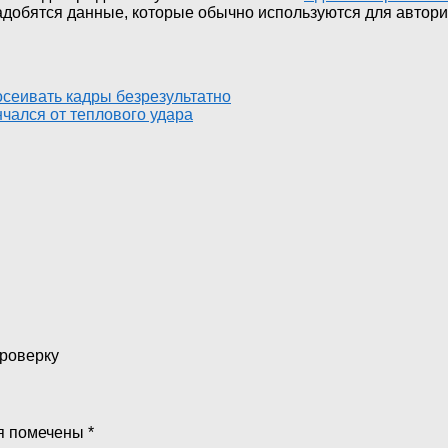
надобятся данные, которые обычно используются для автори
осеивать кадры безрезультатно
нчался от теплового удара
проверку
я помечены
*