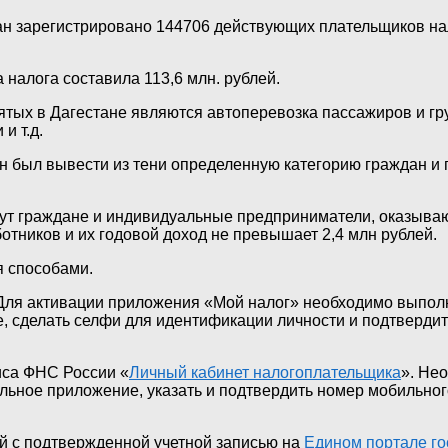
стан зарегистрировано 144706 действующих плательщиков н
алога составила 113,6 млн. рублей.
тых в Дагестане являются автоперевозка пассажиров и гру
и т.д.
н был вывести из тени определенную категорию граждан и 
ут граждане и индивидуальные предприниматели, оказыва
отников и их годовой доход не превышает 2,4 млн рублей.
я способами.
 Для активации приложения «Мой налог» необходимо выполн
е, сделать селфи для идентификации личности и подтвердит
иса ФНС России «
Личный кабинет налогоплательщика
». Не
ильное приложение, указать и подтвердить номер мобильно
й с подтвержденной учетной записью на
Едином портале го