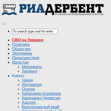
СВО на Украине
Политика
Общество
Экономика
Происшествия
Дагестан
Махачкала
Дербент
Кавказ
Чечня
Ингушетия
Осетия
Кабардино-Балкария
Карачаево-Черкесия
Адыгея
Краснодарский край