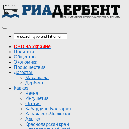
СВО на Украине
Политика
Общество
Экономика
Происшествия
Дагестан
Махачкала
Дербент
Кавказ
Чечня
Ингушетия
Осетия
Кабардино-Балкария
Карачаево-Черкесия
Адыгея
Краснодарский край