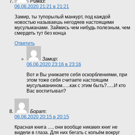
Римаз
:
06.06.2020 21:21 в 21:21
Замир, ты тупорылый манкурт, под каждой
новостью называешь негодяев настоящими
мусульманами. Займись чем нибудь полезным, чем
смердеть тут без конца
Ответить
Замир
:
06.06.2020 23:16 в 23:16
Вот и Вы унижаете себя оскорблениями, при
этом тоже себя считаете настоящим
мусульманином…..как с этим быть?…..И кто
Вас воспитывал?
Борат
:
06.06.2020 20:15 в 20:15
Красная книга …, они вообще никаких книг не
видели в глаза. Для них бегать с копьём вокруг