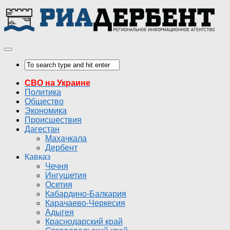
СВО на Украине
Политика
Общество
Экономика
Происшествия
Дагестан
Махачкала
Дербент
Кавказ
Чечня
Ингушетия
Осетия
Кабардино-Балкария
Карачаево-Черкесия
Адыгея
Краснодарский край