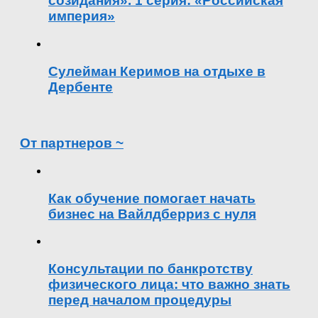
созидания». 1 серия: «Российская
империя»
Сулейман Керимов на отдыхе в
Дербенте
От партнеров ~
Как обучение помогает начать
бизнес на Вайлдберриз с нуля
Консультации по банкротству
физического лица: что важно знать
перед началом процедуры