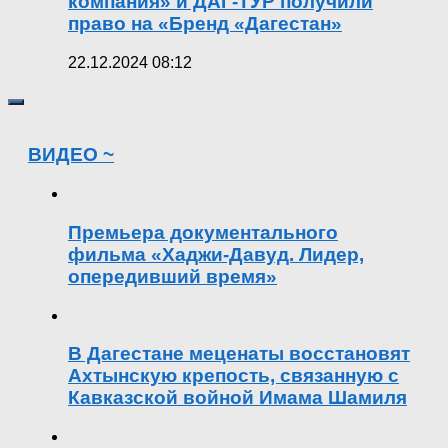
компания» и ДАГ-ТУР получили
право на «Бренд «Дагестан»
22.12.2024 08:12
ВИДЕО ~
Премьера документального
фильма «Хаджи-Давуд. Лидер,
опередивший время»
В Дагестане меценаты восстановят
Ахтынскую крепость, связанную с
Кавказской войной Имама Шамиля