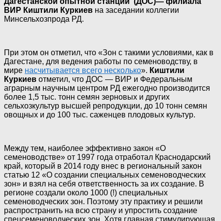
Дагестанской опытной станции (ДОС)— филиала
ВИР Киштили Куркиев
на заседании коллегии
Минсельхозпрода РД.
При этом он отметил, что «Зон с такими условиями, как в
Дагестане, для ведения работы по семеноводству, в
мире
насчитывается всего несколько
».
Киштили
Куркиев
отметил, что ДОС — ВИР и Федеральным
аграрным научным центром РД ежегодно производится
более 1,5 тыс. тонн семян зерновых и других
сельхозкультур высшей репродукции, до 10 тонн семян
овощных и до 100 тыс. саженцев плодовых культур.
Между тем, наиболее эффективно закон «О
семеноводстве» от 1997 года отработал Краснодарский
край, который в 2014 году внес в региональный закон
статью 12 «О создании специальных семеноводческих
зон» и взял на себя ответственность за их создание. В
регионе создали около 1000 (!) специальных
семеноводческих зон. Поэтому эту практику и решили
распространить на всю страну и упростить создание
спецсеменоводческих зон. Хотя главная стимулирующая