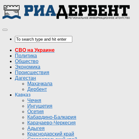
СВО на Украине
Политика
Общество
Экономика
Происшествия
Дагестан
Махачкала
Дербент
Кавказ
Чечня
Ингушетия
Осетия
Кабардино-Балкария
Карачаево-Черкесия
Адыгея
Краснодарский край