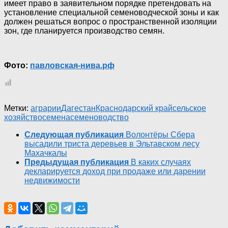
имеет право в заявительном порядке претендовать на
установление специальной семеноводческой зоны и как
должен решаться вопрос о пространственной изоляции
зон, где планируется производство семян.
Фото:
павловская-нива.рф
Метки:
аграрии
Дагестан
Краснодарский край
сельское
хозяйство
семена
семеноводство
Следующая публикация
Волонтёры Сбера
высадили триста деревьев в Эльтавском лесу
Махачкалы
Предыдущая публикация
В каких случаях
декларируется доход при продаже или дарении
недвижимости